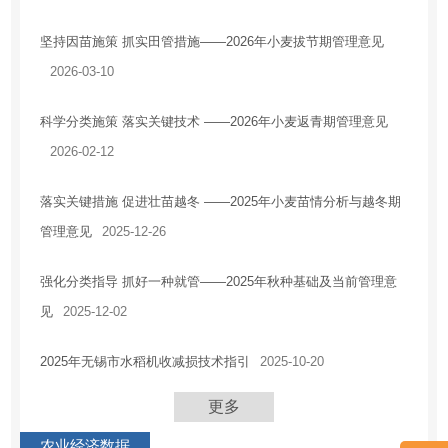
住房保障
坚持因苗施策 抓实田管措施——2026年小麦拔节期管理意见
房地产市场
2026-03-10
税收优惠
科学分类施策 落实关键技术 ——2026年小麦返青期管理意见
安全生产
2026-02-12
农业供给侧改革
乡村振兴
落实关键措施 促进壮苗越冬 ——2025年小麦苗情分析与越冬期
应急管理
管理意见
2025-12-26
国有企业信息
强化分类指导 抓好一种就管——2025年秋种基础及当前管理意
法治政府建设工作情况报告
见
2025-12-02
2025年无锡市水稻机收减损技术指引
2025-10-20
更多
农业经济数据