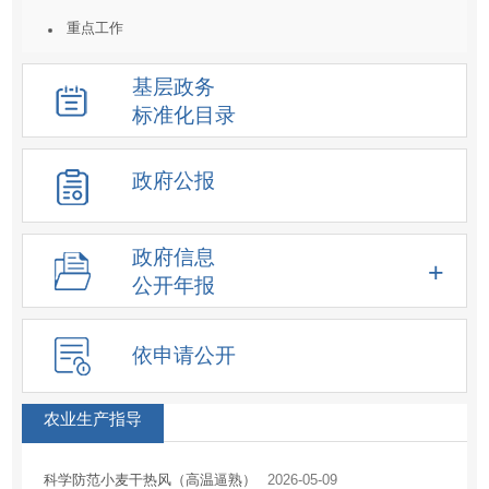
重点工作
统计数据及解读
基层政务
重大决策预公开
标准化目录
建议提案结果公开
人事信息
政府公报
重大项目
价格收费
政府信息
重大民生信息
公开年报
新闻发布会
化解过剩产能工作信息
依申请公开
降低要素成本信息
征地信息
农业生产指导
房屋征收
科学防范小麦干热风（高温逼熟）
2026-05-09
土地供应