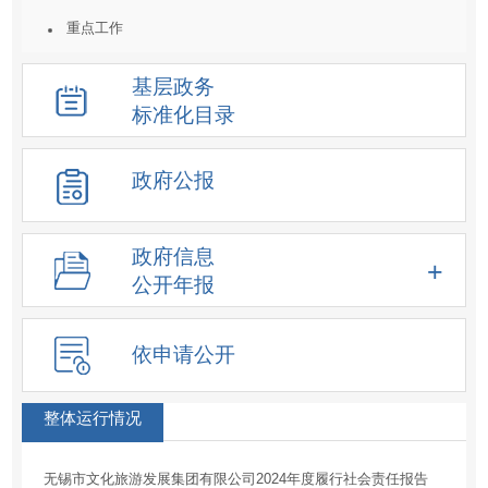
重点工作
统计数据及解读
基层政务
重大决策预公开
标准化目录
建议提案结果公开
人事信息
政府公报
重大项目
价格收费
政府信息
重大民生信息
公开年报
新闻发布会
化解过剩产能工作信息
依申请公开
降低要素成本信息
征地信息
整体运行情况
房屋征收
无锡市文化旅游发展集团有限公司2024年度履行社会责任报告
土地供应