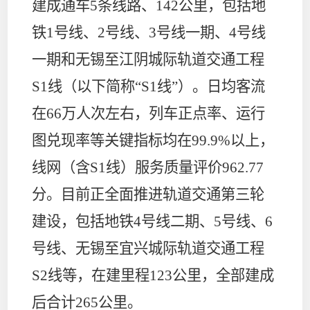
建成通车
5
条线路、
142
公里，包括地
铁
1
号线、
2
号线、
3
号线一期、
4
号线
一期和无锡至江阴城际轨道交通工程
S1
线（以下简称“
S1
线”）。日均客流
在
66
万人次左右，列车正点率、运行
图兑现率等关键指标均在
99.9%
以上，
线网（含
S1
线）服务质量评价
962.77
分。目前正全面推进轨道交通第三轮
建设，包括地铁
4
号线二期、
5
号线、
6
号线、无锡至宜兴城际轨道交通工程
S2
线等，在建里程
123
公里，全部建成
后合计
265
公里。