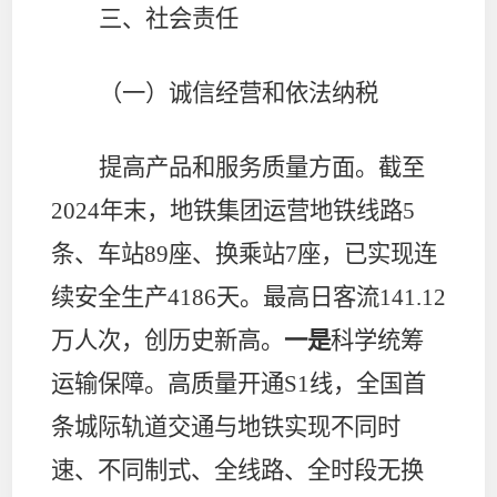
三、社会责任
（一）诚信经营和依法纳税
提高产品和服务质量方面
。
截至
2024
年末，地铁集团运营地铁线路
5
条、车站
89
座、换乘站
7
座，已实现连
续安全生产
4186
天。最高日客流
141.12
万人次，创历史新高。
一是
科学统筹
运输保障。高质量开通
S1
线，全国首
条城际轨道交通与地铁实现不同时
速、不同制式、全线路、全时段无换