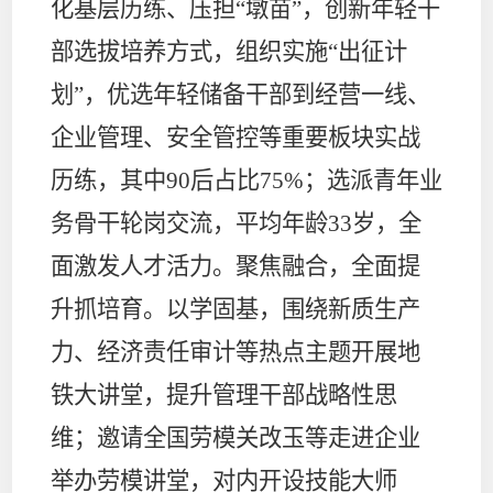
化基层历练、压担
“
墩苗
”
，创新年轻干
部选拔培养方式，组织实施
“
出征计
划
”
，优选年轻储备干部到经营一线、
企业管理、安全管控等重要板块实战
历练，其中
90
后占比
75%
；选派青年业
务骨干轮岗交流，平均年龄
33
岁，全
面激发人才活力。聚焦融合，全面提
升抓培育。以学固基，围绕新质生产
力、经济责任审计等热点主题开展地
铁大讲堂，提升管理干部战略性思
维；邀请全国劳模关改玉等走进企业
举办劳模讲堂，对内开设技能大师