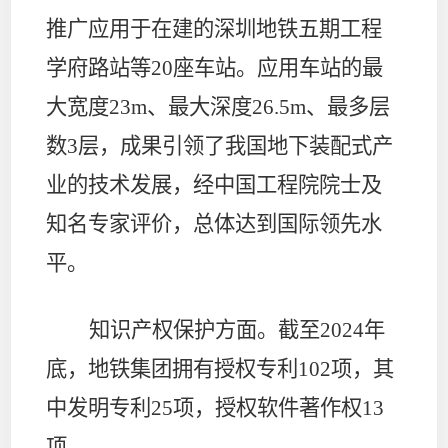
推广应用于在建的深圳地铁五期工程
学府路站等
20
座车站。应用车站的最
大宽度
23m
、最大深度
26.5m
、最多层
数
3
层，成果引领了我国地下装配式产
业的技术发展，经中国工程院院士及
知名专家评价，总体达到国际领先水
平。
知识产权保护方面。
截至
2024
年
底，地铁集团拥有授权专利
102
项，其
中发明专利
25
项，授权软件著作权
13
项。