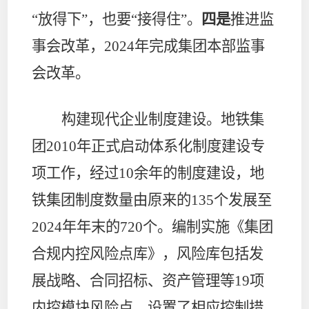
“放得下”，也要“接得住”。
四是
推进监
事会改革，
2024
年完成集团本部监事
会改革。
构建现代企业制度建设。
地铁集
团
2010
年正式启动体系化制度建设专
项工作，经过
10
余年的制度建设，地
铁集团制度数量由原来的
135
个发展至
2024
年年末的
720
个。编制实施《集团
合规内控风险点库》，风险库包括发
展战略、合同招标、资产管理等
19
项
内控模块风险点，设置了相应控制措