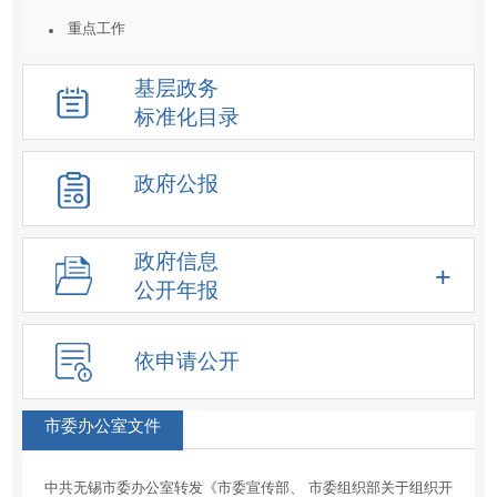
重点工作
统计数据及解读
基层政务
重大决策预公开
标准化目录
建议提案结果公开
人事信息
政府公报
重大项目
价格收费
政府信息
重大民生信息
公开年报
新闻发布会
化解过剩产能工作信息
依申请公开
降低要素成本信息
征地信息
市委办公室文件
房屋征收
中共无锡市委办公室转发《市委宣传部、 市委组织部关于组织开
土地供应