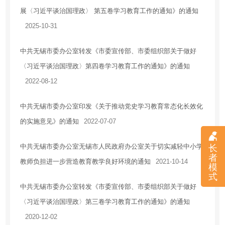
展〈习近平谈治国理政〉 第五卷学习教育工作的通知》的通知
住房保障
2025-10-31
房地产市场
税收优惠
中共无锡市委办公室转发《市委宣传部、市委组织部关于做好
安全生产
〈习近平谈治国理政〉第四卷学习教育工作的通知》的通知
农业供给侧改革
2022-08-12
乡村振兴
中共无锡市委办公室印发《关于推动党史学习教育常态化长效化
应急管理
的实施意见》的通知
2022-07-07
国有企业信息
法治政府建设工作情况报告
中共无锡市委办公室无锡市人民政府办公室关于切实减轻中小学
长
者
教师负担进一步营造教育教学良好环境的通知
2021-10-14
模
式
中共无锡市委办公室转发《市委宣传部、市委组织部关于做好
〈习近平谈治国理政〉第三卷学习教育工作的通知》的通知
2020-12-02