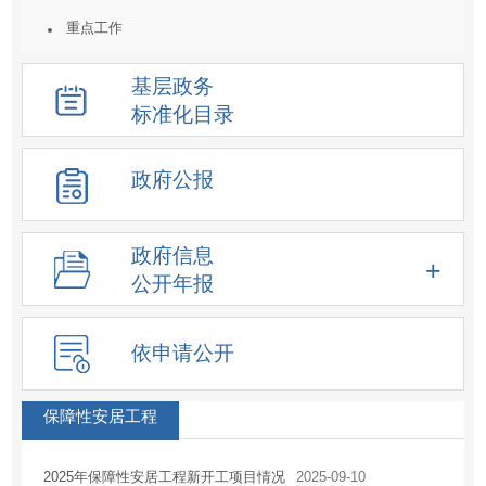
重点工作
统计数据及解读
基层政务
重大决策预公开
标准化目录
建议提案结果公开
人事信息
政府公报
重大项目
价格收费
政府信息
重大民生信息
公开年报
新闻发布会
化解过剩产能工作信息
依申请公开
降低要素成本信息
征地信息
保障性安居工程
房屋征收
2025年保障性安居工程新开工项目情况
2025-09-10
土地供应