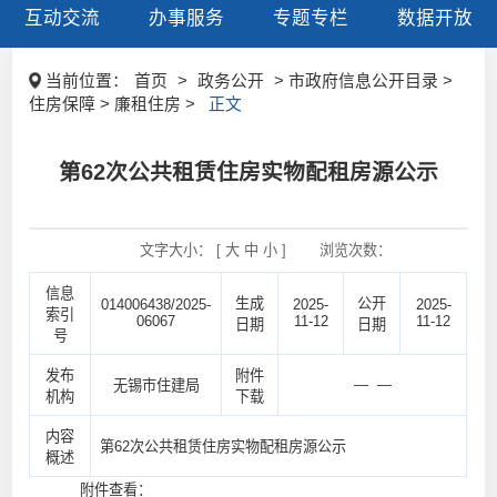
互动交流
办事服务
专题专栏
数据开放
当前位置：
首页
>
政务公开
> 市政府信息公开目录 >
住房保障 > 廉租住房 >
正文
第62次公共租赁住房实物配租房源公示
文字大小： [
大
中
小
]
浏览次数：
信息
生成
公开
014006438/2025-
2025-
2025-
索引
06067
11-12
11-12
日期
日期
号
发布
附件
— —
无锡市住建局
机构
下载
内容
第62次公共租赁住房实物配租房源公示
概述
附件查看：