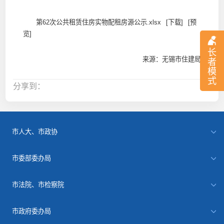
第62次公共租赁住房实物配租房源公示.xlsx
[下载]
[预
览]
长
来源：无锡市住建局
者
模
式
分享到：
市人大、市政协
市委部委办局
市法院、市检察院
市政府委办局