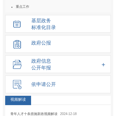
重点工作
统计数据及解读
基层政务
重大决策预公开
标准化目录
建议提案结果公开
人事信息
政府公报
重大项目
价格收费
政府信息
重大民生信息
公开年报
新闻发布会
化解过剩产能工作信息
依申请公开
降低要素成本信息
征地信息
视频解读
房屋征收
青年人才十条措施新政视频解读
2024-12-18
土地供应