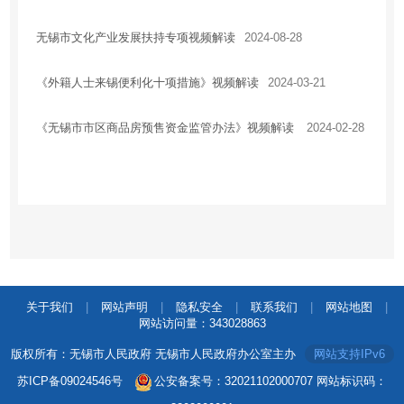
住房保障
无锡市文化产业发展扶持专项视频解读
2024-08-28
房地产市场
税收优惠
《外籍人士来锡便利化十项措施》视频解读
2024-03-21
安全生产
《无锡市市区商品房预售资金监管办法》视频解读
2024-02-28
农业供给侧改革
乡村振兴
应急管理
国有企业信息
法治政府建设工作情况报告
关于我们
|
网站声明
|
隐私安全
|
联系我们
|
网站地图
|
网站访问量：
343028863
版权所有：无锡市人民政府 无锡市人民政府办公室主办
网站支持IPv6
苏ICP备09024546号
公安备案号：32021102000707
网站标识码：