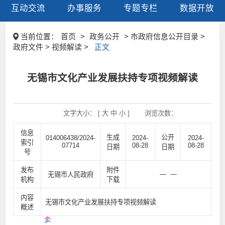
互动交流
办事服务
专题专栏
数据开放
当前位置：
首页
>
政务公开
> 市政府信息公开目录 >
政府文件 > 视频解读 >
正文
无锡市文化产业发展扶持专项视频解读
文字大小： [
大
中
小
]
浏览次数：
信息
生成
公开
014006438/2024-
2024-
2024-
索引
07714
08-28
08-28
日期
日期
号
发布
附件
— —
无锡市人民政府
机构
下载
内容
无锡市文化产业发展扶持专项视频解读
概述