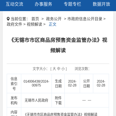
互动交流
办事服务
专题专栏
数据开放
当前位置：
首页
>
政务公开
> 市政府信息公开目录 >
政府文件 > 视频解读 >
正文
《无锡市市区商品房预售资金监管办法》视
频解读
文字大小： [
大
中
小
]
浏览次数：
信息
生成
公开
014006438/2024-
2024-
2024-
索引
00975
02-28
02-28
日期
日期
号
发布
附件
— —
无锡市人民政府
机构
下载
内容
《无锡市市区商品房预售资金监管办法》视频解读