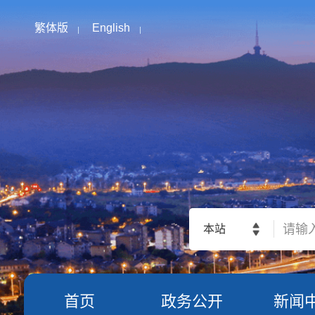
繁体版
English
本站
首页
政务公开
新闻