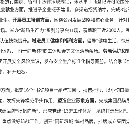
严格执行国家、省和市法律法规规定，未从事工商登记许可范围
社会就业方面，
推进子企业班子建设，多渠道招贤纳才，完成
3
名
业生。
开展员工培训方面，
围绕公司发展战略和核心业务，针对
余场。举办“新质生产力”系列分享会11场，覆盖职工近
2000
人。
队伍技能提升。
增进员工健康和福利
方面
，
倡导“健康生活、快
体系，举行“向新杯”
职工运动会
等文体活动
余场
。
劳动保护和
面开展安全风险辨识，发布安全生产标准化指导图册。结合季节
患，补齐短板。
神方面，
拟定
16
个“书记项目”“品牌项目”，揭榜挂帅，以小切口
室，发挥先锋模范带头作用。
塑造企业形象方面，
完成集团品牌
建品牌“扬帆向新”，形成党建“
133
”工作体系，系统打造集团“
，
重点做好统战工作，
创建“同新筑城”统战品牌，挂牌成立集团