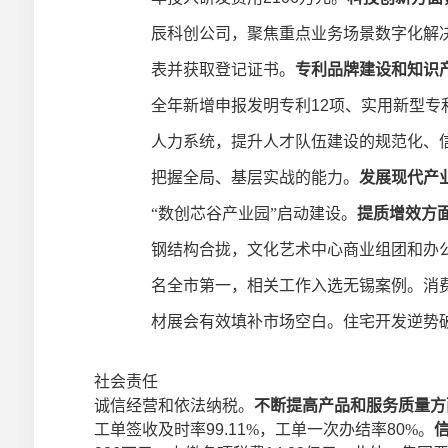
辰科创公司，聚焦重点业务场景数字化解
表并获取登记证书。
专利品牌建设和知识
全年新增申报发明专利
12
项、实用新型专
人力系统，提升人才队伍建设的规范化、信
把握全局、基层实战的能力。
发展现代产
“数创芯谷产业园”启动建设。
提质增效方
钢结构合拢，文化艺术中心商业组团和办
名全市第一，相关工作入选无锡案例。消
材展会有效填补市场空白。住宅开发逆势
社会责任
诚信经营和依法纳税。
不断提高产品和服务质量方
工单签收及时率
99.11
%
，工单一次办结率
80
%
。