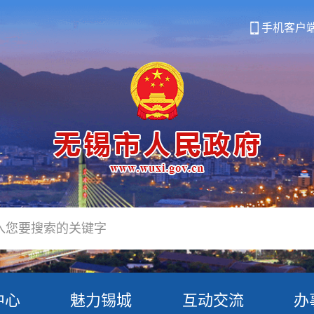
手机客户
中心
魅力锡城
互动交流
办