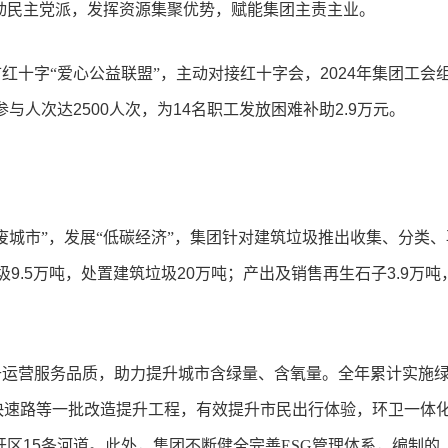
动民主党派，发挥资源集聚优势，赋能集团主责主业。
红十字“爱心公益联盟”，
主动对接红十字会，
2024
年集团工会组
参与人次达
2500
人次，为
14
名职工发放困难补助
2.9
万元。
废城市”，发展“低碳经济”，集团针对建筑垃圾推出收集、分类
圾
9.5
万吨，处置建筑垃圾
20
万吨；产出及销售再生石子
3.9
万吨
升运营服务品质，助力提升城市含绿量、含氧量。全年累计实施
快速路等一批改造提升工程，有效提升市民出行体验，
环卫一体
开区
15
条河道
。此外，集团不断健全完善ESG管理体系，编制