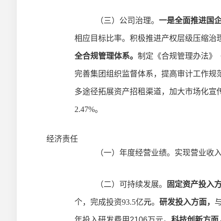
（三）公司治理。
一是全面推进国
相应目标比率。积极推进产权层级压缩治
全合规管理体系。
制定《合规管理办法》
完善集团组织监督体系，提高审计工作规
多途径拓展资产招租渠道，加大市场化宣传
2.47%。
经济责任
（一）年度经营业绩。
实现营业收入6
（二）可持续发展。
固定资产投入
个，完成投资
93.5
亿
元
。
研发投入方面，
年投入研发费用
2106
万元。
科技创新方面