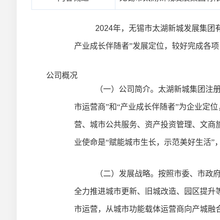
2024
年，无锡市太湖新城发展集团有
产业成长伴随者”发展定位，较好完成各
公司概况
（一）公司简介。
太湖新城集团注册资
市运营商”和“产业成长伴随者”为企业定
营、城市公共服务、资产投资管理、文商
业使命是“赋能城市生长，示范美好生活”
（二）发展战略。
按照市委、市政府
全力推进城市更新、旧城改造、园区提升
市运营，从城市功能载体运营商向产城融