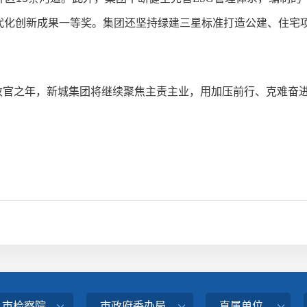
现代化创新成果一等奖。集团还坚持绿建三星标准打造公建、住宅
的收官之年，新城集团将继续聚焦主责主业，用加压前行、克难奋
。
、市检察院
市政府委办局
直属单位