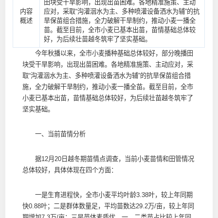
田块受干旱影响，出现出苗困难。各地精准施策、主动
内容
应对，采取“沟灌洇水为主、多种喷灌设备洒水为辅”的抗
概述
旱保苗组合措施，全力破解干旱制约，推动小麦一播全
苗。截至目前，全市小麦已基本出苗，苗情基础总体较
好，为后续壮苗越冬筑牢了坚实基础。
今年秋播以来，全市小麦播种基础总体较好，部分晚播田
块受干旱影响，出现出苗困难。各地精准施策、主动应对，采
取“沟灌洇水为主、多种喷灌设备洒水为辅”的抗旱保苗组合措
施，全力破解干旱制约，推动小麦一播全苗。截至目前，全市
小麦已基本出苗，苗情基础总体较好，为后续壮苗越冬筑牢了
坚实基础。
一、当前苗情分析
据12月20日越冬期苗情点调查，当前小麦苗情和田管情况
总体较好，具体体现在四个方面：
一是生育进程快，全市小麦平均叶龄3.38叶，较上年同期
快0.88叶；二是群体数量足，平均苗数达29.2万/亩，较上年同
期增加7.3万/亩；三是苗体素质优，一、二类苗占比较上年同