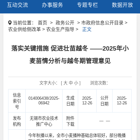
互动交流
办事服务
专题专栏
数据开放
当前位置：
首页
>
政务公开
> 市政府信息公开目录 >
农业供给侧改革 > 农业生产指导 >
正文
落实关键措施 促进壮苗越冬 ——2025年小
麦苗情分析与越冬期管理意见
文字大小： [
大
中
小
]
浏览次数：
信息
生成
公开
014006438/2025-
2025-
2025-
索引
06942
12-26
12-26
日期
日期
号
发布
无锡市农业技术
附件
— —
机构
推广中心
下载
今年秋播以来，全市小麦播种基础总体较好，部分晚播