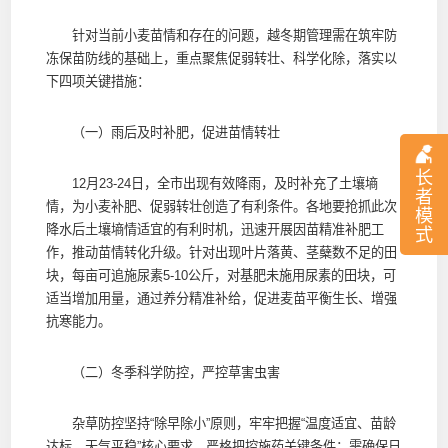
针对当前小麦苗情和存在的问题，越冬期管理需在筑牢防
冻保苗防线的基础上，重点聚焦促弱转壮、科学化除，落实以
下四项关键措施：
（一）雨后及时补肥，促进苗情转壮
长
12月23-24日，全市出现有效降雨，及时补充了土壤墒
者
情，为小麦补肥、促弱转壮创造了有利条件。各地要抢抓此次
模
降水后土壤墒情适宜的有利时机，迅速开展因苗精准补肥工
式
作，推动苗情转化升级。针对出现叶片落黄、茎蘖数不足的田
块，每亩可追施尿素5-10公斤，对基肥未施用尿素的田块，可
适当增加用量，通过养分精准补给，促进麦苗平衡生长、增强
抗寒能力。
（二）冬季科学防控，严控草害虫害
杂草防控坚持“除早除小”原则，牢牢把握“温度适宜、苗龄
达标、天气平稳”核心要求，严格把控施药关键条件：需确保日