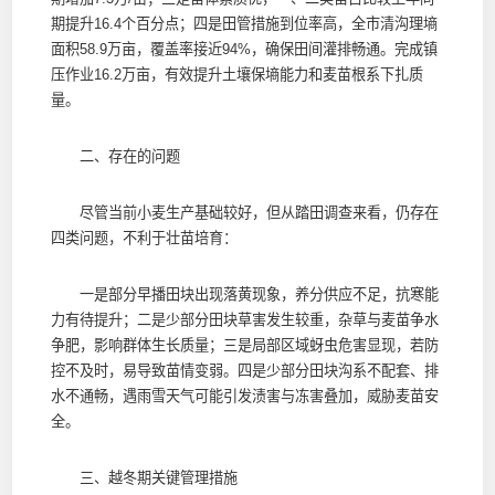
期提升16.4个百分点；四是田管措施到位率高，全市清沟理墒
面积58.9万亩，覆盖率接近94%，确保田间灌排畅通。完成镇
压作业16.2万亩，有效提升土壤保墒能力和麦苗根系下扎质
量。
二、存在的问题
尽管当前小麦生产基础较好，但从踏田调查来看，仍存在
四类问题，不利于壮苗培育：
一是部分早播田块出现落黄现象，养分供应不足，抗寒能
力有待提升；二是少部分田块草害发生较重，杂草与麦苗争水
争肥，影响群体生长质量；三是局部区域蚜虫危害显现，若防
控不及时，易导致苗情变弱。四是少部分田块沟系不配套、排
水不通畅，遇雨雪天气可能引发渍害与冻害叠加，威胁麦苗安
全。
三、越冬期关键管理措施