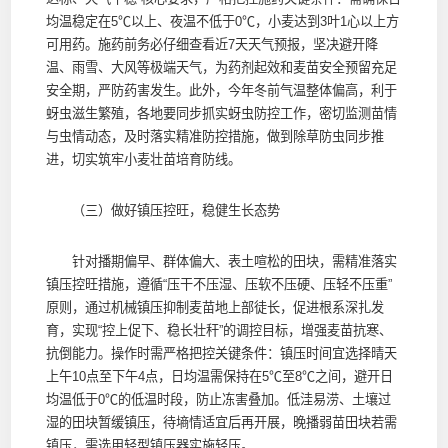
均温稳定在5℃以上、夜温不低于0℃，小麦达到3叶1心以上方
可用药。施药前务必仔细查看近7天天气预报，坚决避开降
温、雨雪、大风等极端天气，为药剂起效和麦苗安全预留充足
安全期，严防药害发生。此外，今年冬前气温整体偏高，利于
蚜虫滋生繁殖，各地要同步抓实蚜虫防控工作，密切监测苗情
与虫情动态，及时落实精准防控措施，做到除草防虫同步推
进，切实筑牢小麦壮苗培育防线。
（三）做好镇压控旺，稳健生长态势
针对播期偏早、群体偏大、表土喧松的田块，需精准落实
镇压控旺措施，遵循“压干不压湿、压软不压硬、压轻不压重”
原则，通过机械镇压抑制麦苗地上部徒长，促进根系深扎发
育，实现“控上促下、稳长壮秆”的调控目标，增强麦苗抗寒、
抗倒能力。操作时需严格把控关键条件：镇压时间宜选择晴天
上午10点至下午4点，日均温需保持在5℃至8℃之间，避开日
均温低于0℃的低温时段，防止冻害叠加。低洼易涝、土壤过
湿的田块暂缓镇压，待墒情适宜后再开展，晚播弱苗田块若需
镇压，需选用轻型镇压器实施轻压。