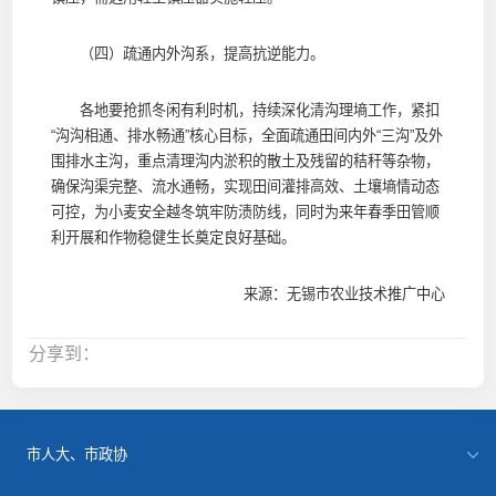
（四）疏通内外沟系，提高抗逆能力。
各地要抢抓冬闲有利时机，持续深化清沟理墒工作，紧扣
“沟沟相通、排水畅通”核心目标，全面疏通田间内外“三沟”及外
围排水主沟，重点清理沟内淤积的散土及残留的秸秆等杂物，
确保沟渠完整、流水通畅，实现田间灌排高效、土壤墒情动态
可控，为小麦安全越冬筑牢防渍防线，同时为来年春季田管顺
利开展和作物稳健生长奠定良好基础。
来源：无锡市农业技术推广中心
分享到：
市人大、市政协