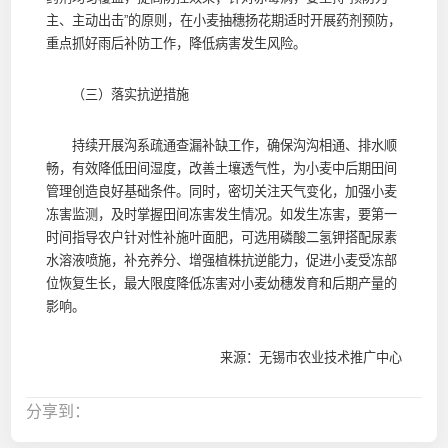
主、主动出击”的原则，在小麦抽穗扬花期适时开展药剂预防，
重点抓好雨后补防工作，降低病害发生风险。
（三）落实抗逆措施
持续开展沟系疏通查漏补缺工作，确保沟沟相通、排水顺
畅，有效降低田间湿度，改善土壤透气性，为小麦中后期田间
管理创造良好基础条件。同时，密切关注天气变化，加强小麦
冻害监测，及时掌握田间冻害发生情况。如发生冻害，要第一
时间指导农户针对性补施叶面肥，可选用磷酸二氢钾搭配尿素
水溶液喷施，补充养分、增强植株抗逆能力，促进小麦受冻部
位恢复生长，最大限度降低冻害对小麦幼穗发育和后期产量的
影响。
来源：无锡市农业技术推广中心
分享到：