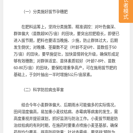
长
者
模
（一）分类施好拔节孕穗肥
式
在肥料运筹上，坚持分类施策、精准调控：对叶色偏深、
群体偏大（苗数超90万/亩）的田块，要突出控肥稳长，即便已
进入拔节期，肥料也要适当晚施、少施，防止群体过大，后期
发生倒伏；对晚播、茎蘖数不足（叶龄不足6叶、苗数低于50
万/亩）的田块，要早施促壮，加快苗情转化升级，确保形成足
够有效穗数；对群体适宜、苗体素质较好（叶龄7-8叶、苗数
60-80万/亩）的田块，要保粒增重争高产，可在施用拔节肥的
基础上，于剑叶抽出一半时增施5公斤/亩尿素。
（二）科学防控病虫草害
结合今年小麦群体偏大、后期雨水可能偏多的实际情况，
田间湿度偏高，易加重小麦纹枯病、赤霉病等病害的发生，需
高度重视并提前谋划，抓好监测与防治工作。小麦拔节期是防
治纹枯病的有利时期，在施药时要重点喷施小麦茎基部，确保
药剂均匀覆盖，提高防控效果；针对赤霉病，要坚持“预防为