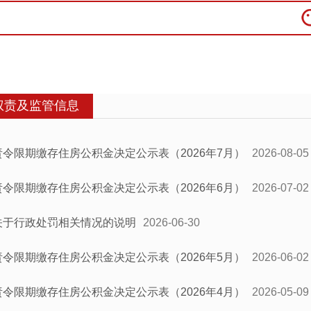
权责及监管信息
责令限期缴存住房公积金决定公示表（2026年7月）
2026-08-05
责令限期缴存住房公积金决定公示表（2026年6月）
2026-07-02
关于行政处罚相关情况的说明
2026-06-30
责令限期缴存住房公积金决定公示表（2026年5月）
2026-06-02
责令限期缴存住房公积金决定公示表（2026年4月）
2026-05-09