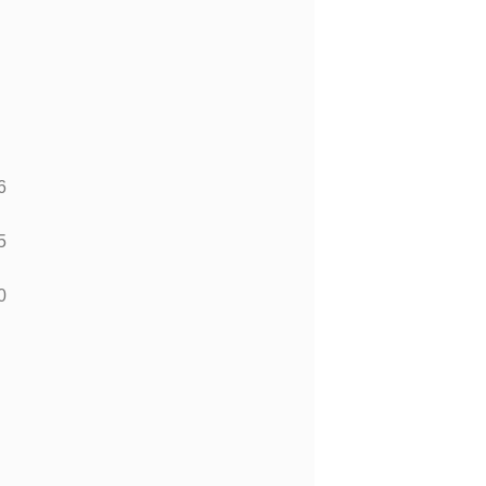
6
5
0