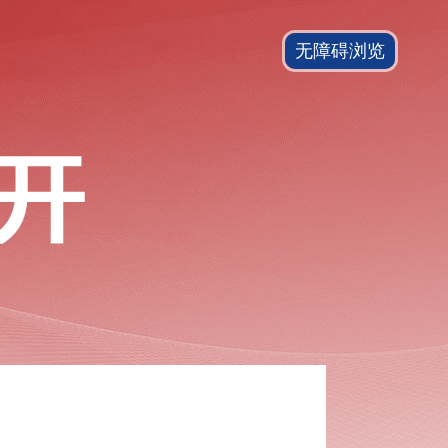
无障碍浏览