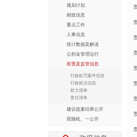
规划计划
财政信息
重点工作
人事信息
统计数据及解读
公积金管理运行
权责及监管信息
行政处罚案件信息
行政执法信息
权力清单
责任清单
建议提案结果公开
双随机、一公开