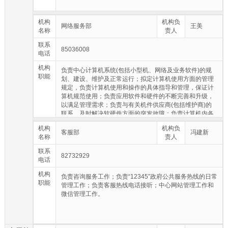
机构
机构负
网络服务部
王美
名称
责人
联系
85036008
电话
机构
负责中心计算机系统(包括小型机、网络及业务软件)的规
职能
划、建设、维护及正常运行；拟定计算机使用方面的管理
规定，负责计算机使用和操作的具体指导和管理，保证计
算机规范使用；负责应用软件和硬件的不断完善和升级，
以满足管理需求；负责与有关机件供应商(包括维护商)的
联系，及时解决软硬件方面的突发故障；负责计算机内各
类信息完整，每天做好数据的备份工作；配合有关部门完
机构
机构负
成有关业务的计算机特殊处理；不断提高计算机利用效
客服部
冯建新
名称
责人
能，为提高业务处理水平提供更多的管理技能。
联系
82732929
电话
机构
负责咨询服务工作；负责“12345”政府公共服务热线的日常
职能
管理工作；负责客服热线电话接听；中心网站管理工作和
微信管理工作。