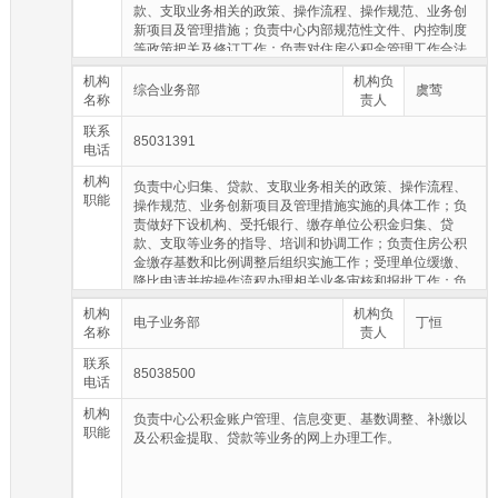
款、支取业务相关的政策、操作流程、操作规范、业务创
新项目及管理措施；负责中心内部规范性文件、内控制度
等政策把关及修订工作；负责对住房公积金管理工作合法
性、合规性的内部监督；负责上报中心年度重点工作目标
机构
机构负
任务,制订、下达中心年度业务目标任务；负责做好各类业
综合业务部
虞莺
名称
责人
务数据的统计分析工作；负责拟订住房公积金缴存基数和
比例调整草案、外部协调工作；对违反住房公积金法规、
联系
85031391
政策的行为进行调查取证、立案查处、行政复议、申请强
电话
制执行等工作。
机构
负责中心归集、贷款、支取业务相关的政策、操作流程、
职能
操作规范、业务创新项目及管理措施实施的具体工作；负
责做好下设机构、受托银行、缴存单位公积金归集、贷
款、支取等业务的指导、培训和协调工作；负责住房公积
金缴存基数和比例调整后组织实施工作；受理单位缓缴、
降比申请并按操作流程办理相关业务审核和报批工作；负
责网上公积金对公、对私业务的办理工作等。
机构
机构负
电子业务部
丁恒
名称
责人
联系
85038500
电话
机构
负责中心公积金账户管理、信息变更、基数调整、补缴以
职能
及公积金提取、贷款等业务的网上办理工作。