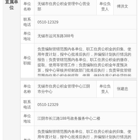
直属单
单位
无锡市住房公积金管理中心营业
单位负
傅洪文
位
名称
部
责人
联系
0510-12329
电话
单位
无锡市运河东路388号
地址
负责编制管辖范围内各单位、职工住房公积金的归集、使
用年度计划，报中心批准后执行，并编报计划执行情况的
单位
报告；负责管辖范围内各单位、职工住房公积金的缴存、
职能
提取、使用等管理工作；负责编制住房公积金年度预决
算，报中心审核并经财政部门批准后执行；负责审批管辖
范围内住房公积金的提取、使用，做好住房公积金贷款的
审批和贷后管理工作；负责管辖范围内住房公积金的核
单位
算，确保住房公积金的保值和增值；负责管辖范围内住房
无锡市住房公积金管理中心江阴
单位负
张建忠
名称
公积金归集、缴存、提取和使用等方面的行政执法工作；
市分中心
责人
承办市住房公积金管理中心交办的其他事项。
联系
0510-12329
电话
单位
江阴市长江路188号政务服务中心二楼
地址
负责编制管辖范围内各单位、职工住房公积金的归集、使
用年度计划，报中心批准后执行，并编报计划执行情况的