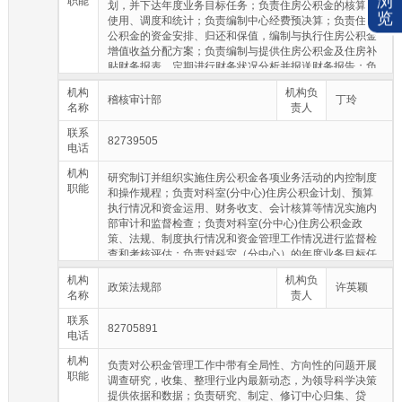
浏
职能
有关工作报备制度进行检查；拟订中心党风廉政建设工作
划，并下达年度业务目标任务；负责住房公积金的核算、
览
计划并组织实施，拟订中心预防治理腐败工作计划及措
使用、调度和统计；负责编制中心经费预决算；负责住房
施，组织开展中心党员干部廉政教育和反腐倡廉宣传工
公积金的资金安排、归还和保值，编制与执行住房公积金
作，检查各党支部的党风廉政建设工作、领导干部廉洁自
增值收益分配方案；负责编制与提供住房公积金及住房补
律工作;负责抓好中心作风效能、行风建设相关工作的落实,
贴财务报表，定期进行财务状况分析并报送财务报告；负
督促有关业务部门妥善处理群众反映的热点、难点问题,切
责内部固定资产管理；负责公积金季度、年度结息及会计
机构
实纠正行业不正之风。
机构负
年度结息工作；负责办理中心与各承办银行住房公积金资
稽核审计部
丁玲
名称
责人
金结算、对账手续；负责住房公积金会计档案管理工作。
联系
82739505
电话
机构
研究制订并组织实施住房公积金各项业务活动的内控制度
职能
和操作规程；负责对科室(分中心)住房公积金计划、预算
执行情况和资金运用、财务收支、会计核算等情况实施内
部审计和监督检查；负责对科室(分中心)住房公积金政
策、法规、制度执行情况和资金管理工作情况进行监督检
查和考核评估；负责对科室（分中心）的年度业务目标任
务进行考核；负责对中心内设机构住房公积金的归集和使
机构
机构负
用情况及其有关经济活动进行审计；负责对受托银行住房
政策法规部
许英颖
名称
责人
公积金归集及个人住房公积金贷款业务进行审计；负责制
定住房公积金内部审计工作制度。
联系
82705891
电话
机构
负责对公积金管理工作中带有全局性、方向性的问题开展
职能
调查研究，收集、整理行业内最新动态，为领导科学决策
提供依据和数据；负责研究、制定、修订中心归集、贷