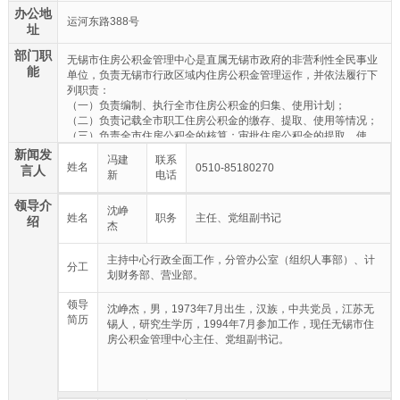
办公地
运河东路388号
址
部门职
无锡市住房公积金管理中心是直属无锡市政府的非营利性全民事业
能
单位，负责无锡市行政区域内住房公积金管理运作，并依法履行下
列职责：
（一）负责编制、执行全市住房公积金的归集、使用计划；
（二）负责记载全市职工住房公积金的缴存、提取、使用等情况；
（三）负责全市住房公积金的核算；审批住房公积金的提取、使
用；
新闻发
冯建
联系
（四）负责全市住房公积金的保值和归还；
姓名
0510-85180270
言人
新
电话
（五）负责编制全市住房公积金归集、使用计划执行情况的报告；
（六）负责全市住房公积金归集、缴存、提取和使用等的行政执法
领导介
沈峥
工作；
姓名
职务
主任、党组副书记
绍
杰
（七）承办市政府和市住房公积金管理委员会决定的其他事项。
主持中心行政全面工作，分管办公室（组织人事部）、计
分工
划财务部、营业部。
领导
沈峥杰，男，1973年7月出生，汉族，中共党员，江苏无
简历
锡人，研究生学历，1994年7月参加工作，现任无锡市住
房公积金管理中心主任、党组副书记。