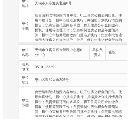
单位
无锡市东亭迎宾北路8号
地址
负责编制管辖范围内各单位、职工住房公积金的归集、使
用年度计划，报中心批准后执行，并编报计划执行情况的
单位
报告；负责管辖范围内各单位、职工住房公积金的缴存、
职能
提取、使用等管理工作；负责编制住房公积金年度预决
算，报中心审核并经财政部门批准后执行；负责审批管辖
范围内住房公积金的提取、使用，做好住房公积金贷款的
审批和贷后管理工作；负责管辖范围内住房公积金的核
单位
算，确保住房公积金的保值和增值；负责管辖范围内住房
无锡市住房公积金管理中心惠山
单位负
崔屹
名称
公积金归集、缴存、提取和使用等方面的行政执法工作；
分中心
责人
承办市住房公积金管理中心交办的其他事项。
联系
0510-12329
电话
单位
惠山区政和大道206号
地址
负责编制管辖范围内各单位、职工住房公积金的归集、使
用年度计划，报中心批准后执行，并编报计划执行情况的
单位
报告；负责管辖范围内各单位、职工住房公积金的缴存、
职能
提取、使用等管理工作；负责编制住房公积金年度预决
算，报中心审核并经财政部门批准后执行；负责审批管辖
范围内住房公积金的提取、使用，做好住房公积金贷款的
审批和贷后管理工作；负责管辖范围内住房公积金的核
算，确保住房公积金的保值和增值；负责管辖范围内住房