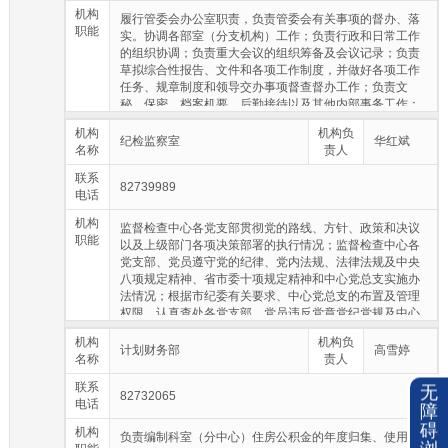
机构
履行管委会办公室职责，负责管委会有关事项的督办、落
职能
实。协调各部室（分支机构）工作；负责行政和日常工作
的组织协调；负责重大会议的组织筹备及会议记录；负责
草拟综合性报告、文件和各项工作制度，并做好各项工作
任务、规章制度和领导交办事项督查督办工作；负责文
秘、保密、档案机要、后勤接待以及其他内部事务工作；
负责各部室（分支机构）各类实物资产登记造册、清点核
机构
机构负
实等管理工作；负责安全保卫及车辆管理工作；负责本中
纪检监察室
华红斌
名称
责人
心公章、介绍信的使用管理工作。督促指导各基层党组织
的政治建设、思想建设、组织建设，负责做好党员的教育
联系
82739989
管理和发展党员工作；负责贯彻落实上级有关组织人事方
电话
面的方针、政策，制定工作目标、计划、措施，并组织实
机构
施；负责中心人事、编制、工资福利、考勤、教育培训等
监督检查中心各党支部贯彻党的路线、方针、政策和决议
职能
工作；负责干部职工的培养、考察、交流、年度考核、奖
以及上级部门各项决策部署的执行情况；监督检查中心各
惩及职务任免等工作；负责专业技术人员技术职称的评
党支部、党员遵守党的纪律、党内法规、法律法规及中央
定、报批及管理工作；负责中心退休人员工作；做好中心
八项规定精神、省市委十项规定精神和中心党总支实施办
工青妇等群团工作。
法情况；根据市纪委有关要求、中心党总支的布置及管理
权限，认真查处各党支部、党员违反党章党纪党规及中心
全体员工违反本行业规定以及上级部门和中心有关规定的
机构
机构负
行为；做好纪检监察信访及信件调查、答复及报备工作，
计划财务部
高雪婷
名称
责人
办理上级纪委监委交办信件，受理对党员干部违反党纪党
规问题的揭发、检举及违纪案件的有关调查处理，受理党
联系
无
82732065
员、监察对象不服纪律处分的申诉；监督检查上级和中心
电话
障
党总支、行政各项重大决策部署、重要事项、重点工作贯
碍
机构
彻落实情况，对落实重要领域、重要岗位廉政风险防控及
负责编制科室（分中心）住房公积金的年度归集、使用计