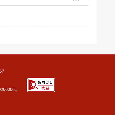
67
000001