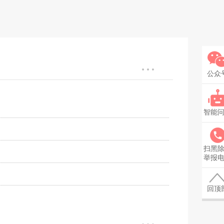
公众
智能
扫黑
举报
回顶