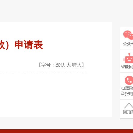
款）申请表
公众
【字号：
默认
大
特大
】
智能
扫黑
举报
回顶