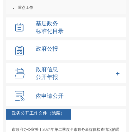
重点工作
统计数据及解读
基层政务
重大决策预公开
标准化目录
建议提案结果公开
人事信息
政府公报
重大项目
价格收费
政府信息
重大民生信息
公开年报
新闻发布会
化解过剩产能工作信息
依申请公开
降低要素成本信息
征地信息
政务公开工作文件（隐藏）
房屋征收
市政府办公室关于2024年第二季度全市政务新媒体检查情况的通
土地供应