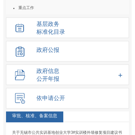
重点工作
统计数据及解读
基层政务
重大决策预公开
标准化目录
建议提案结果公开
人事信息
政府公报
重大项目
价格收费
政府信息
重大民生信息
公开年报
新闻发布会
化解过剩产能工作信息
依申请公开
降低要素成本信息
征地信息
审批、核准、备案信息
房屋征收
关于无锡市公共实训基地创业大学3#实训楼外墙修复项目建议书
土地供应