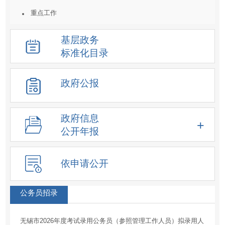
重点工作
统计数据及解读
基层政务
重大决策预公开
标准化目录
建议提案结果公开
人事信息
政府公报
重大项目
价格收费
政府信息
重大民生信息
公开年报
新闻发布会
化解过剩产能工作信息
依申请公开
降低要素成本信息
征地信息
公务员招录
房屋征收
无锡市2026年度考试录用公务员（参照管理工作人员）拟录用人
土地供应