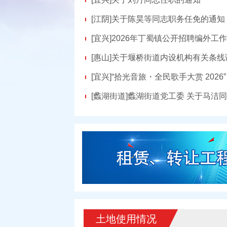
[江阴]
关于陈昊等同志职务任免的通知
[宜兴]
2026年丁蜀镇公开招聘编外工
[惠山]
关于堰桥街道内设机构有关条线
[宜兴]
“拾光音旅・全民歌手大赏 2026”
[蠡湖街道]
蠡湖街道党工委 关于马洁
土地使用情况