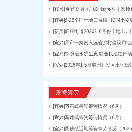
[宜兴]
唤醒“沉睡地” 赋能新乡村｜茗岭
[宜兴]
6·25全国土地日特辑 | 以国土变
[新吴]
旺庄街道2026年6月份土地出让
[宜兴]
我市一案例入选省乡村建设用地
[宜兴]
铁腕治水护生态 联合执法在行动 
[滨湖]
2026年1-5月蠡园开发区土地出
筹资筹劳
[宜兴]
万石镇筹资筹劳情况（6月）
[宜兴]
新建镇筹资筹劳情况（6月）
[宜兴]
周铁镇近期筹资筹劳情况（2026