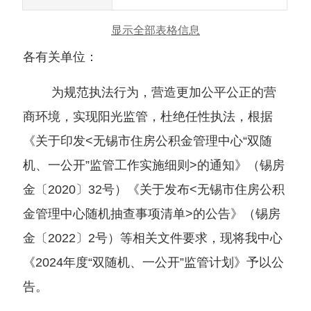
显示全部表格信息
各有关单位：
为规范执法行为，营造更加公平公正的营
商环境，实现阳光监管，杜绝任性执法，根据
《关于印发<无锡市住房公积金管理中心“双随
机、一公开”监管工作实施细则>的通知》（锡房
金〔2020〕32号）《关于发布<无锡市住房公积
金管理中心随机抽查事项清单>的公告》（锡房
金〔2022〕2号）等相关文件要求，现将我中心
《2024年度“双随机、一公开”监管计划》予以公
告。