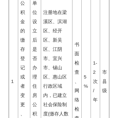
公
单
积
位
注册地在梁
金
设
溪区、滨湖
的
立
区、经开
缴
后
区、新吴
书
存
是
区、江阴
面
登
否
市、宜兴
检
1-
记
办
市、锡山
查
2
市
或
理
区、惠山区
5
1
、
次
县
者
住
行政区域
%
网
/
级
变
房
内，已建立
络
年
更
公
社会保险制
检
、
积
度(缴存人数