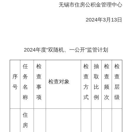
无锡市住房公积金管理中心
2024年3月13日
2024年度“双随机、一公开”监管计划
任
检
检
抽
检
检
序
务
查
查
取
查
查
检查对象
号
名
事
方
比
频
层
称
项
式
例
次
级
住
房