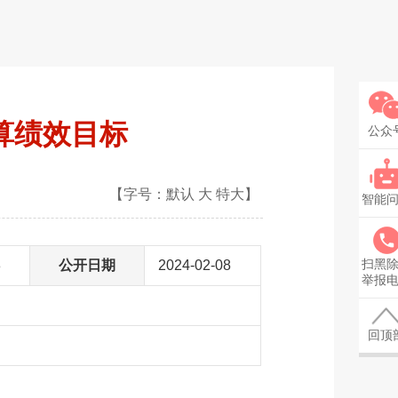
算绩效目标
公众
【字号：
默认
大
特大
】
智能
扫黑
8
公开日期
2024-02-08
举报
回顶