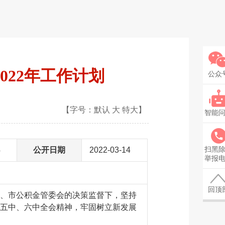
022年工作计划
公众
【字号：
默认
大
特大
】
智能
扫黑
4
公开日期
2022-03-14
举报
回顶
处、市公积金管委会的决策监督下，坚持
、五中、六中全会精神，牢固树立新发展