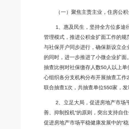
（一）聚焦主责主业，住房公积
1、惠及民生，坚持全方位多途
管理模式，推进公积金扩面工作的规
与社保开户同步进行，确保新设立企业
的同时，进一步推进了小微企业扩面
抽查比例对社保缴存人数50人以上单
心组织各分支机构分布开展抽查工作2
联合抽查1次，共抽查单位550家，
2、立足大局，促进房地产市场平
善、抑制投机”的原则，突出支持自住
促进房地产市场平稳健康发展中的“稳定器