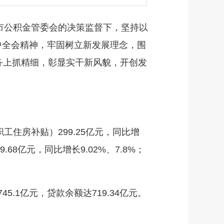
、市公积金管委会的决策监督下，坚持以
中全会精神，牢固树立新发展理念，围
务上抓精细，彰显实干新风貌，开创发
职工住房补贴）299.25亿元，同比增
.68亿元，同比增长9.02%、7.8%；
45.1亿元，贷款余额达719.34亿元。