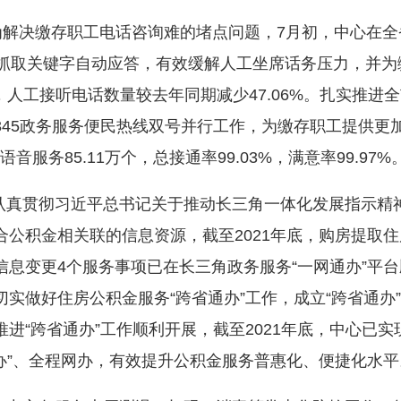
。为解决缴存职工电话咨询难的堵点问题，7月初，中心在全
抓取关键字自动应答，有效缓解人工坐席话务压力，并为缴
月，人工接听电话数量较去年同期减少47.06%。扎实推
12345政务服务便民热线双号并行工作，为缴存职工提供更
语音服务85.11万个，总接通率99.03%，满意率99.97%
认真贯彻习近平总书记关于推动长三角一体化发展指示精
合公积金相关联的信息资源，截至2021年底，购房提取
息变更4个服务事项已在长三角政务服务“一网通办”平台
实做好住房公积金服务“跨省通办”工作，成立“跨省通办”
进“跨省通办”工作顺利开展，截至2021年底，中心已
办”、全程网办，有效提升公积金服务普惠化、便捷化水平