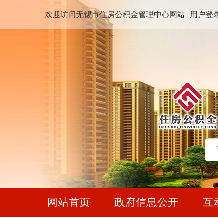
欢迎访问无锡市住房公积金管理中心网站
用户登
网站首页
政府信息公开
互