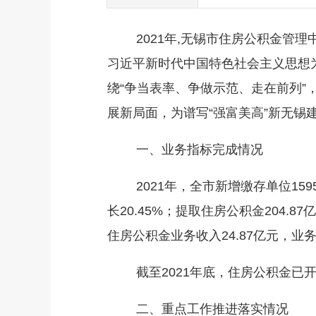
2021年,无锡市住房公积金
习近平新时代中国特色社会主义思想
绕“争当表率、争做示范、走在前列
展新局面，为谱写“强富美高”新无锡
一、业务指标完成情况
2021年，全市新增缴存单位15
长20.45%；提取住房公积金204.87
住房公积金业务收入24.87亿元，业务支
截至2021年底，住房公积金已开户
二、重点工作推进落实情况