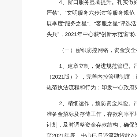
4、窗口服务显著提升。扎实做
严禁”、“文明服务六步法”等服务规
展季度“服务之星”、“客服之星”评选
头兵”，2021年中心获“创新示范窗”
（三）密织防控网络，资金安全
1、建章立制，促进规范管理。
（2021版）》，完善内控管理制
规范执法流程和行为；印发中心政府
2、精细运作，预防资金风险。
准备金招标及存储工作，存款利率平
计划，及时调整资金存款结构，确保
至2021年底，中心已归还流动贷款7