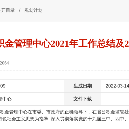
公开目录
/
规划计划
金管理中心2021年工作总结及2
2064
009
生成日期
2022-03-1
理中心
文件下载
住房公积金管理中心在市委、市政府的正确领导下，在省公积金监管
特色社会主义思想为指导, 深入贯彻落实党的十九届三中、四中
.