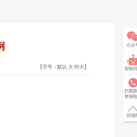
例
公众
【字号：
默认
大
特大
】
智能
扫黑
举报
回顶