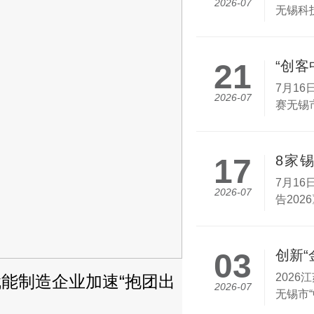
2026-07
无锡科技
21
“创
业资
7月1
2026-07
赛无锡
17
8家
二，
7月1
2026-07
告202
03
创新
202
I赋能制造企业加速“抱团出
无锡：助力轻量化
2026-07
无锡市