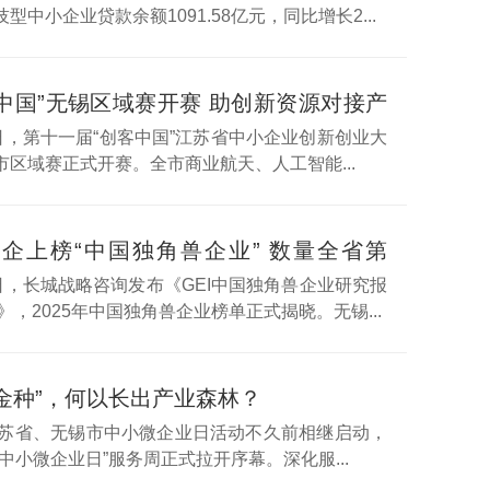
型中小企业贷款余额1091.58亿元，同比增长2...
客中国”无锡区域赛开赛 助创新资源对接产
本
6日，第十一届“创客中国”江苏省中小企业创新创业大
市区域赛正式开赛。全市商业航天、人工智能...
锡企上榜“中国独角兽企业” 数量全省第
赛道分布多元
6日，长城战略咨询发布《GEI中国独角兽企业研究报
6》，2025年中国独角兽企业榜单正式揭晓。无锡...
“金种”，何以长出产业森林？
6江苏省、无锡市中小微企业日活动不久前相继启动，
创业，全生命周期护航AI“一人公司”成长
“中小微企业日”服务周正式拉开序幕。深化服...