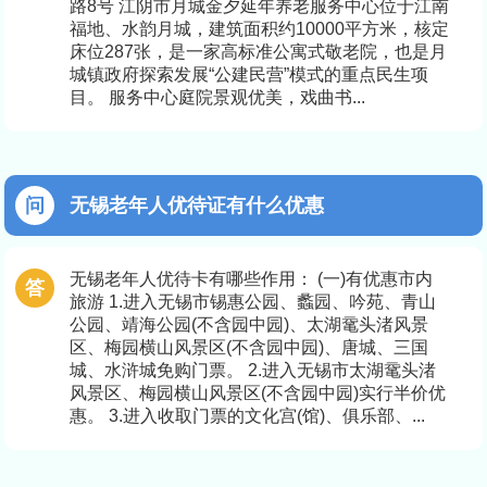
路8号 江阴市月城金夕延年养老服务中心位于江南
福地、水韵月城，建筑面积约10000平方米，核定
床位287张，是一家高标准公寓式敬老院，也是月
城镇政府探索发展“公建民营”模式的重点民生项
目。 服务中心庭院景观优美，戏曲书...
无锡老年人优待证有什么优惠
无锡老年人优待卡有哪些作用： (一)有优惠市内
旅游 1.进入无锡市锡惠公园、蠡园、吟苑、青山
公园、靖海公园(不含园中园)、太湖鼋头渚风景
区、梅园横山风景区(不含园中园)、唐城、三国
城、水浒城免购门票。 2.进入无锡市太湖鼋头渚
风景区、梅园横山风景区(不含园中园)实行半价优
惠。 3.进入收取门票的文化宫(馆)、俱乐部、...