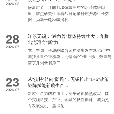
2026-08
盛夏时节，江阴月城镇戴庄村的水芹试验田
里，驻点研究生顶着烈日记录种质资源生长数
据，为新一轮秋季播种...
28
江苏无锡：“独角兽”群体持续壮大，奔腾
出澎湃向“新”力
2026-07
本月中旬，长城战略咨询在深圳发布2025年中
国独角兽企业榜单，无锡8家企业上榜，数量与
南京并列全省第二，...
23
从“扶持”转向“陪跑”，无锡推出“1+5”政策
矩阵赋能新质生产...
2026-07
新质生产力的赛道上，竞争逻辑悄然改写，能
否实现科技、产业、金融的良性循环，成为抢
占发展先机、赢得竞...