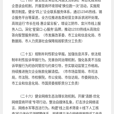
（二十四）健全政企常态化沟通交流机制。常态化推进政
企恳谈会机制，开展营商环境领域“换位跑一次”活动，实施观
察员制度。健全“四上”企业联系服务体系，通过12345热线、锡
企服务平台等渠道，全方位推进各类经营主体诉求闭环处理。
高效运行“市长在线·惠企留言板”，增设江阴市、宜兴市线上服
务入口。深化“星窗口·心服务”品牌，推动12333热线从高效应
答向智慧服务转型。（市发展改革委、市工业和信息化局、市
数据局、市人力资源社会保障局按职责分工负责）
（二十五）规制牟利性职业举报。加强信息共享，依法规
制牟利性投诉举报行为。完善协同治理机制，强化各类不当投
诉举报行为的协同管控与约束引导，夯实联动监管工作格局。
持续推进拖欠企业账款化解清偿。（市市场监管局、市司法
局，市法院、市检察院，市公安局、市信访局，市委网信办，
市工业和信息化局、市国资委按职责分工负责）
（二十六）健全网络生态治理长效机制。开展“清朗·优化
网络营商环境”专项行动，整治自媒体乱象，打击涉企网络谣
言、网络水军等违法行为。构建“线上技术筛查＋线下人工核
查”的立体化监测预警体系，探索建立涉企网络举报辟谣工作直