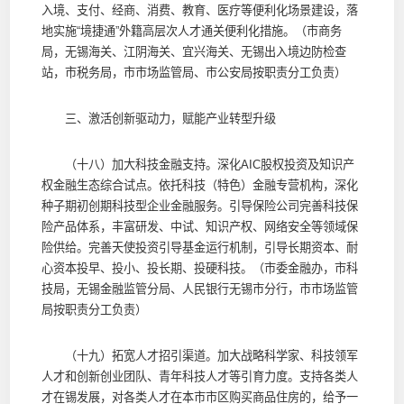
入境、支付、经商、消费、教育、医疗等便利化场景建设，落
地实施“境捷通”外籍高层次人才通关便利化措施。（市商务
局，无锡海关、江阴海关、宜兴海关、无锡出入境边防检查
站，市税务局，市市场监管局、市公安局按职责分工负责）
三、激活创新驱动力，赋能产业转型升级
（十八）加大科技金融支持。深化AIC股权投资及知识产
权金融生态综合试点。依托科技（特色）金融专营机构，深化
种子期初创期科技型企业金融服务。引导保险公司完善科技保
险产品体系，丰富研发、中试、知识产权、网络安全等领域保
险供给。完善天使投资引导基金运行机制，引导长期资本、耐
心资本投早、投小、投长期、投硬科技。（市委金融办，市科
技局，无锡金融监管分局、人民银行无锡市分行，市市场监管
局按职责分工负责）
（十九）拓宽人才招引渠道。加大战略科学家、科技领军
人才和创新创业团队、青年科技人才等引育力度。支持各类人
才在锡发展，对各类人才在本市市区购买商品住房的，给予一