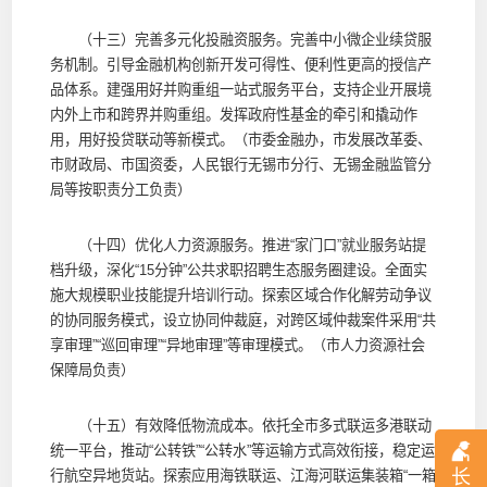
（十三）完善多元化投融资服务。完善中小微企业续贷服
务机制。引导金融机构创新开发可得性、便利性更高的授信产
品体系。建强用好并购重组一站式服务平台，支持企业开展境
内外上市和跨界并购重组。发挥政府性基金的牵引和撬动作
用，用好投贷联动等新模式。（市委金融办，市发展改革委、
市财政局、市国资委，人民银行无锡市分行、无锡金融监管分
局等按职责分工负责）
（十四）优化人力资源服务。推进“家门口”就业服务站提
档升级，深化“15分钟”公共求职招聘生态服务圈建设。全面实
施大规模职业技能提升培训行动。探索区域合作化解劳动争议
的协同服务模式，设立协同仲裁庭，对跨区域仲裁案件采用“共
享审理”“巡回审理”“异地审理”等审理模式。（市人力资源社会
保障局负责）
（十五）有效降低物流成本。依托全市多式联运多港联动
统一平台，推动“公转铁”“公转水”等运输方式高效衔接，稳定运
长
行航空异地货站。探索应用海铁联运、江海河联运集装箱“一箱