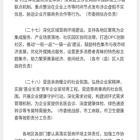
联点机制。重点整治在企业上市等时间节点发布涉企虚假不实
信息、胁迫企业开展商务合作等行为。（市委网信办负责）
（二十七）深化区域营商环境建设。支持各地区聚焦为企
集成服务、产业场景落地、社区园区协同治理，打造OPC创新
社区，推动“一街一品”“一镇一品”建设，鼓励特色集市与夜市经
济发展，优化外摆摊点服务，设置更多消费者青睐的特色和主
题集市，助力繁荣赛事经济、夜间经济。〔各市（县）区人民
政府负责〕
（二十八）营造亲商暖企的社会氛围。弘扬企业家精神，
实施“基业长青”青年企业家培育工程，营造尊商重商的社会氛
围。开展企业健康守护行动，深化需求对接，构建闭环式需求
管理机制，为企业家提供名医会诊、深度健康体检、绿色通道
转诊等专属特需服务。（市委统战部，市工商联，市卫生健康
委等按职责分工负责）
各地区各部门要认真落实营商环境主体责任，加强工作协