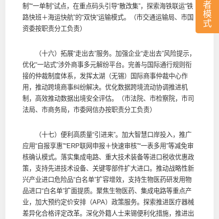
者
制”“一单制”试点，在重点码头引导“散改集”，探索海铁联运“铁
模
路快班＋海运快航”的“双快”运输模式。（市交通运输局、市国
式
资委按职责分工负责）
（十六）拓展“走出去”服务。加强企业“走出去”风险提示，
优化“一站式”涉外商事多元解纷平台。完善与国际通行规则衔
接的仲裁制度体系，发挥太湖（无锡）国际商事仲裁中心作
用，推动跨境商事纠纷解决。优化数据跨境流动协调推进机
制，高效推动数据出境安全评估。（市法院、市检察院，市司
法局、市商务局，市委网信办按职责分工负责）
（十七）便利高质量“引进来”。加大智慧口岸投入，推广
应用“自报享惠”“ERP联网申报＋快速审核”“一表多用”等减免审
核确认模式。落实集成电路、重大技术装备等进口税收优惠政
策，支持先进技术设备、关键零部件扩大进口。推动战略性新
兴产业进口危险品“白名单”扩容增效，支持生物医药研发用物
品进口“白名单”扩面提质。聚焦生物医药、集成电路等重点产
业，加大预约定价安排（APA）政策服务。探索推进医疗器械
差异化合格评定改革。深化外籍人士来锡便利化措施，推进出