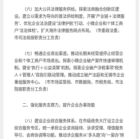
（六）加大公共法律服务供给。探索法商融合创新区建
设。建立以需求为导向的普法供给制度，开展“产业链＋法律服
务”、优化企业法治建设“法律护航”行动、小微企业和个体工商
户“法治体检”。扩大海外法律服务网点布局。（市委政法委，
市司法局按职责分工负责）
（七）畅通企业退出渠道。推动长期未经营或停止经营企
业和个体工商户市场退出。探索小微企业破产案件快速审理机
制。健全“执行＋公益清算”机制。探索企业破产涉税事项“税务
人＋管理人”双指引联动管理。推动成立破产法庭和无锡市企业
重组服务中心。（市市场监管局、市数据局，市税务局，市法
院按职责分工负责）
二、强化服务支撑力，提升企业办事效能
（八）建设企业综合服务体系。在市级政务大厅设立企业
综合服务专区，统一承担企业咨询接待、诉求受理、增值服务
导引、会商协调等功能，推动涉企服务从“多头跑”向“一窗办”转