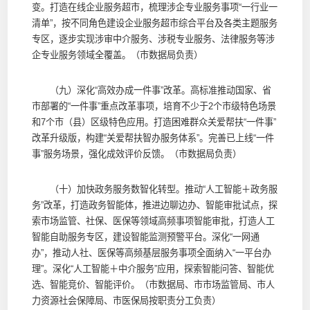
变。打造在线企业服务超市，梳理涉企专业服务事项“一行业一
清单”，按不同角色建设企业服务超市综合平台及各类主题服务
专区，逐步实现涉审中介服务、涉税专业服务、法律服务等涉
企专业服务领域全覆盖。（市数据局负责）
（九）深化“高效办成一件事”改革。高标准推动国家、省
市部署的“一件事”重点改革事项，培育不少于2个市级特色场景
和7个市（县）区级特色应用。打造困难群众关爱帮扶“一件事”
改革升级版，构建“关爱帮扶智办服务体系”。完善已上线“一件
事”服务场景，强化成效评价反馈。（市数据局负责）
（十）加快政务服务数智化转型。推动“人工智能＋政务服
务”改革，打造政务智能体，推进边聊边办、智能审批试点，探
索市场监管、社保、医保等领域高频事项智能审批，打造人工
智能自助服务专区，建设智能监测预警平台。深化“一网通
办”，推动人社、医保等高频基层服务事项全面纳入“一平台办
理”。深化“人工智能＋中介服务”应用，探索智能问答、智能优
选、智能竞价、智能评价。（市数据局、市市场监管局、市人
力资源社会保障局、市医保局按职责分工负责）