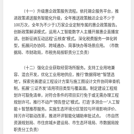
（十一）升级惠企政策服务流程。依托锡企服务平台，推
进政策递送服务智能化升级，全年推送政策触达企业不少于
100万次，全年为不少于1万家企业定制专属的惠企政策报告。
创新政策解读模式，运用人工智能数字人主播开展惠企直播宣
讲。创新征纳互动远程“云核查”模式。深化税费服务一体化转
型，拓展问办协同、跨域通办、简事快办等场景应用。（市数
据局、市财政局，市税务局按职责分工负责）
（十二）强化企业获取经营场所服务。支持工业用地兼
容、混合开发，优化工业用地供应，推行“数据得地”“智慧选
地”。探索完善建设工程设计方案与施工图设计文件协同审查机
制，拓展“三证齐发”适用项目类型与覆盖面。制定建设工程规
划许可豁免清单，对符合条件的项目实行免于或无需办理工程
规划许可。推行不动产“预告登记”模式。打造“多测合一”人工智
能＋智慧推荐服务。实施生态环境分区管控与环境影响评价、
排污许可联动改革，推进环评智能化辅助审批试点。（市自然
资源规划局、市住房城乡建设局、市生态环境局、市数据局按
职责分工负责）