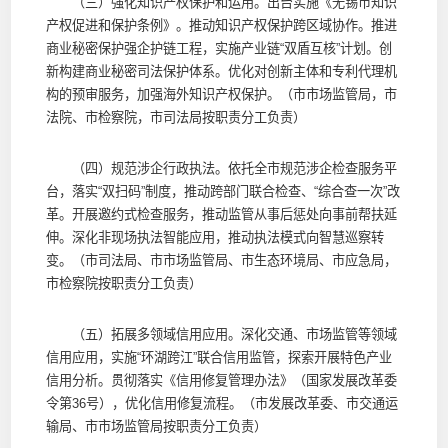
（三）强化知识产权保护和运用。出台实施《无锡市知识
产权促进和保护条例》。推动知识产权保护跨区域协作。推进
商业秘密保护强企护链工程，实施产业链“双盾互核”计划。创
新构建商业秘密司法保护体系。优化对创新主体和专利代理机
构的预审服务，加强海外知识产权保护。（市市场监管局，市
法院、市检察院，市司法局按职责分工负责）
（四）规范涉企行政执法。依托全市规范涉企检查服务平
台，落实“双扫码”制度，推动跨部门联合检查、“综合查一次”改
革。开展邀约式检查服务，推动监管从事后惩处向事前帮扶延
伸。深化非现场执法智能应用，推动执法模式向智慧巡察转
变。（市司法局、市市场监管局、市生态环境局、市应急局，
市检察院按职责分工负责）
（五）拓展多领域信用应用。深化交通、市场监管等领域
信用应用，实施“环湖跨江”联合信用监管，探索开展特色产业
信用分析。贯彻落实《信用修复管理办法》（国家发展改革委
令第36号），优化信用修复流程。（市发展改革委、市交通运
输局、市市场监管局按职责分工负责）