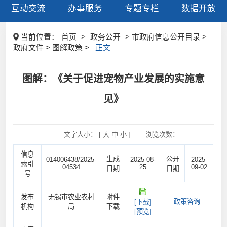
互动交流
办事服务
专题专栏
数据开放
当前位置：
首页
>
政务公开
> 市政府信息公开目录 >
政府文件 > 图解政策 >
正文
图解：《关于促进宠物产业发展的实施意
见》
文字大小： [
大
中
小
]
浏览次数：
信息
生成
公开
014006438/2025-
2025-08-
2025-
索引
04534
25
09-02
日期
日期
号
发布
无锡市农业农村
附件
政策咨询
[下载]
机构
局
下载
[预览]