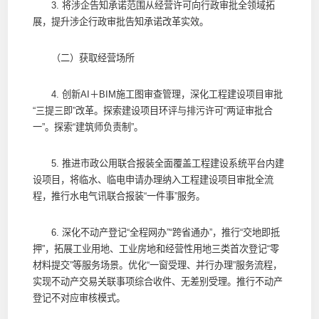
3. 将涉企告知承诺范围从经营许可向行政审批全领域拓
展，提升涉企行政审批告知承诺改革实效。
（二）获取经营场所
4. 创新AI＋BIM施工图审查管理，深化工程建设项目审批
“三提三即”改革。探索建设项目环评与排污许可“两证审批合
一”。探索“建筑师负责制”。
5. 推进市政公用联合报装全面覆盖工程建设系统平台内建
设项目，将临水、临电申请办理纳入工程建设项目审批全流
程，推行水电气讯联合报装“一件事”服务。
6. 深化不动产登记“全程网办”“跨省通办”，推行“交地即抵
押”，拓展工业用地、工业房地和经营性用地三类首次登记“零
材料提交”等服务场景。优化“一窗受理、并行办理”服务流程，
实现不动产交易关联事项综合收件、无差别受理。推行不动产
登记不对应审核模式。