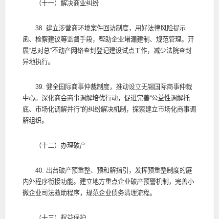
（十一）解决商业纠纷
38. 建立涉营商环境案件回访制度，用好法律风险提示
函、检察建议等监督手段，帮助企业堵漏建制、规范管理。开
展“总对总”不动产网络查封登记建设试点工作，减少法院查封
异地执行。
39. 健全国际商事仲裁制度，推动设立无锡国际商事仲裁
中心。深化商会商事调解培优行动，促进完善“公益性调解托
底、市场化调解并行”的纠纷解决机制，探索建立市场化商事调
解组织。
（十二）办理破产
40. 出台破产预重整、预和解指引，发挥预重整制度的庭
内外程序衔接功能。建立地方重点企业破产预警机制，完善小
微企业司法救助程序，规范企业债务清理流程。
（十三）权益保护