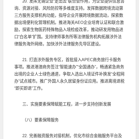
20. 发挥无锡企业“走出去”联合会作用，为企业提供信息咨
询、资源对接、风险防控等多维度支持。发挥数据跨境流动第
三方服务支撑机构功能，指导企业开展跨境数据流动，探索数
据出境便利化管理机制。推进海关AEO企业培育认证和联合激
励，探索生物医药特殊物品入境检疫改革，推动研发用物品进
口“白名单”扩围。支持律师事务所等法律服务机构拓展涉外法
律服务海外网络，加快涉外法律服务先导区建设。
21. 打造涉外服务专区，首批接入APEC商务旅行卡服务
事项。推进港澳商务签注“智能速办”“全国通办”，畅通紧急商务
出境的企业人士绿色通道，争取入选出入境证件补换发“全程网
办”试点城市。推广外国人永久居留身份证应用。推进离境退税
“即买即退”工作。
三、实施要素保障赋能工程，进一步支持创新发展
（八）要素保障服务
22. 完善融资服务对接机制，优化市综合金融服务平台及