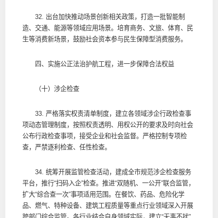
32. 出台加快推动场景创新相关政策，打造一批智能制
造、交通、能源等领域应用场景。培育商务、文旅、体育、民
生等消费新场景，鼓励社会资本参与民生保障型消费服务。
四、实施公正法治护航工程，进一步保障合法权益
（十）涉企检查
33. 严格落实权责清单制度，建立各领域涉企行政检查事
项动态管理制度，按照权责透明、用权公开的要求及时向社会
公布行政检查事项，接受企业和社会监督。严格控制专项检
查，严禁逐利检查、任性检查。
34. 统筹开展监管检查活动，建成全市规范涉企检查服务
平台，推行“扫码入企”检查。推进“双随机、一公开”联合监管，
扩大“综合查一次”事项适用范围。在餐饮、药品、危险化学
品、燃气、特种设备、建筑工程质量等重点行业领域深入开展
跨部门综合监管。各行业结合自身领域实际，建立“无事不扰”