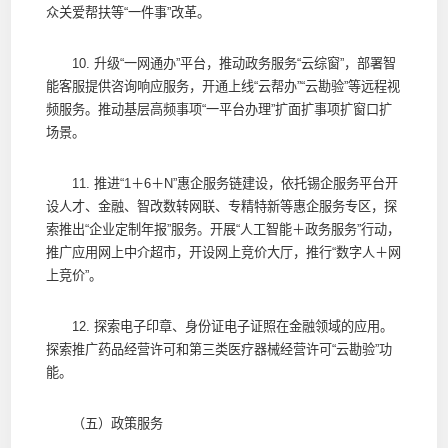
众关爱帮扶等“一件事”改革。
10. 升级“一网通办”平台，推动政务服务“云综窗”，部署智
能客服提供咨询响应服务，开通上线“云帮办”“云勘验”等远程视
频服务。推动基层高频事项“一平台办理”扩面扩事项扩窗口扩
场景。
11. 推进“1＋6＋N”惠企服务链建设，依托锡企服务平台开
设人才、金融、智改数转网联、专精特新等惠企服务专区，探
索推出“企业定制年报”服务。开展“人工智能＋政务服务”行动，
推广应用网上中介超市，开设网上竞价大厅，推行“数字人＋网
上竞价”。
12. 探索电子印章、身份证电子证照在金融领域的应用。
探索推广药品经营许可和第三类医疗器械经营许可“云勘验”功
能。
（五）政策服务