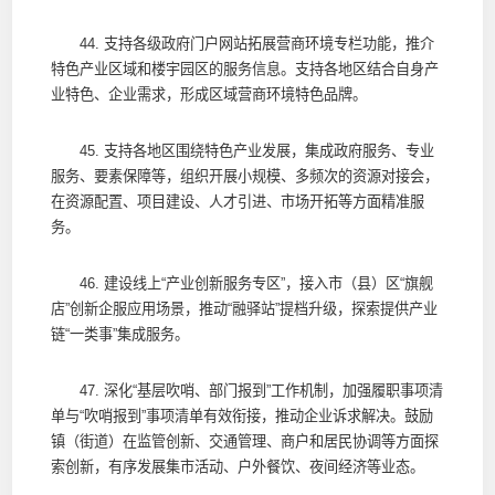
44. 支持各级政府门户网站拓展营商环境专栏功能，推介
特色产业区域和楼宇园区的服务信息。支持各地区结合自身产
业特色、企业需求，形成区域营商环境特色品牌。
45. 支持各地区围绕特色产业发展，集成政府服务、专业
服务、要素保障等，组织开展小规模、多频次的资源对接会，
在资源配置、项目建设、人才引进、市场开拓等方面精准服
务。
46. 建设线上“产业创新服务专区”，接入市（县）区“旗舰
店”创新企服应用场景，推动“融驿站”提档升级，探索提供产业
链“一类事”集成服务。
47. 深化“基层吹哨、部门报到”工作机制，加强履职事项清
单与“吹哨报到”事项清单有效衔接，推动企业诉求解决。鼓励
镇（街道）在监管创新、交通管理、商户和居民协调等方面探
索创新，有序发展集市活动、户外餐饮、夜间经济等业态。