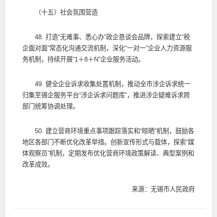
（十五）社会氛围营造
48. 打造“无难事、悉心办”政企恳谈会品牌，探索建立“税
企面对面”常态化沟通交流机制，深化“一对一”企业人力资源服
务机制，持续开展“1＋8＋N”企业服务活动。
49. 健全企业诉求收集处置机制，推动全市涉企诉求统一
归集至锡企服务平台“涉企诉求问题库”，推进涉企疑难诉求跨
部门统筹协调处理。
50. 建立营商环境重点事项跟踪落实和“晾晒”机制，鼓励各
地区各部门不断优化改革举措。创新宣传形式与载体，探索“媒
体观察员”机制，定期发布优化营商环境政策解读、典型案例和
改革成效。
来源：无锡市人民政府