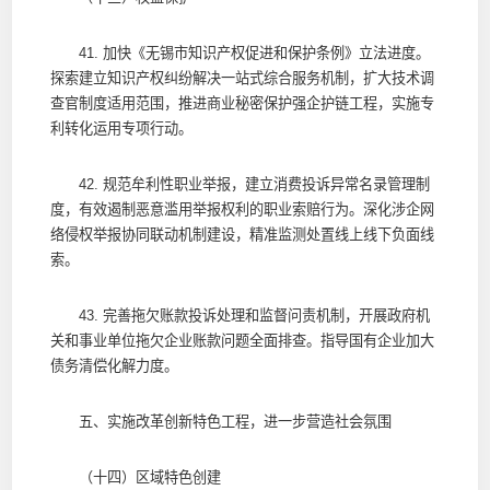
41. 加快《无锡市知识产权促进和保护条例》立法进度。
探索建立知识产权纠纷解决一站式综合服务机制，扩大技术调
查官制度适用范围，推进商业秘密保护强企护链工程，实施专
利转化运用专项行动。
42. 规范牟利性职业举报，建立消费投诉异常名录管理制
度，有效遏制恶意滥用举报权利的职业索赔行为。深化涉企网
络侵权举报协同联动机制建设，精准监测处置线上线下负面线
索。
43. 完善拖欠账款投诉处理和监督问责机制，开展政府机
关和事业单位拖欠企业账款问题全面排查。指导国有企业加大
债务清偿化解力度。
五、实施改革创新特色工程，进一步营造社会氛围
（十四）区域特色创建