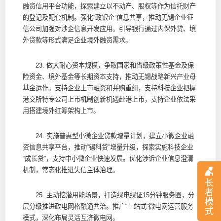
融资信用平台功能，探索建立以不动产、股权等作为信托财产
的登记及配套机制。强化“政银企”信息共享，推动无锡企业征
信公司加强对涉企信息开发应用。引导银行通过内保外贷、境
外贷款等形式满足企业境外融资需求。
23. 做大耐心资本规模，争取国家和省级政策性基金及保
险资金、境外基金等长期资本支持，推动无锡战略新兴产业母
基金运作。支持企业上市融资和并购重组，支持科技企业把握
港交所特专公司上市机制创新机遇赴港上市，支持企业依法采
用搭建境外红筹架构上市。
24. 实施普惠型小微企业贷款增量计划，建立小微企业融
资信息共享平台，推动“锡科贷”增量升级，探索实施科技企业
“成长贷”，支持中小微企业快速发展。优化涉诉企业信息澄清
机制，常态化推进失信主体治理。
长
者
25. 主动挖潜用能场景，打造绿电绿证15分钟服务圈，分
模
层分级推进政电网格融通共治。推广“一站式”微电网运营服务
式
模式，深化布局灵活互济微电网。