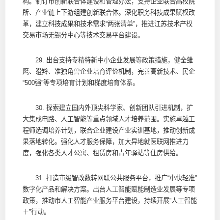
构。制订市创新联合体建设和管理办法，支持企业联合高校院
所、产业链上下游组建创新联合体。深化职务科技成果赋权改
革，建立科技成果和技术需求“两张清单”，推进江苏技术产权
交易市场无锡分中心等技术交易平台建设。
29. 出台支持专精特新中小企业发展等政策措施，健全雏
鹰、瞪羚、准独角兽企业培育评价机制，完善高新技术、民企
“500强”等专项培育计划和梯度培育体系。
30. 探索建立国内外顶尖科学家、创新团队引进机制，扩
大集成电路、人工智能等重点领域人才培养范围。实施卓越工
程师选调培养计划，联合企业建设产业实训基地，推动创新成
果落地转化。强化人才服务保障，加大异地就医联网推进力
度，强化各类人才公寓、租赁房和青年驿站等住房供给。
31. 打造市级智改数转网联公共服务平台，推广“小快轻准”
数字化产品和解决方案。出台人工智能赋能制造业发展等专项
政策，推动市人工智能产业服务平台建设，持续开展“人工智能
＋”行动。