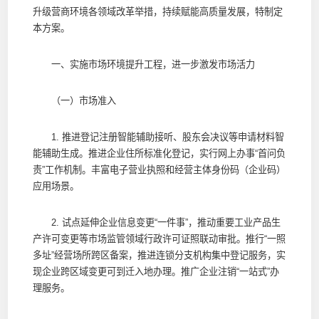
升级营商环境各领域改革举措，持续赋能高质量发展，特制定
本方案。
一、实施市场环境提升工程，进一步激发市场活力
（一）市场准入
1. 推进登记注册智能辅助接听、股东会决议等申请材料智
能辅助生成。推进企业住所标准化登记，实行网上办事“首问负
责”工作机制。丰富电子营业执照和经营主体身份码（企业码）
应用场景。
2. 试点延伸企业信息变更“一件事”，推动重要工业产品生
产许可变更等市场监管领域行政许可证照联动审批。推行“一照
多址”经营场所跨区备案，推进连锁分支机构集中登记服务，实
现企业跨区域变更可到迁入地办理。推广企业注销“一站式”办
理服务。