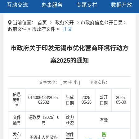
互动交流
办事服务
专题专栏
数据开放
当前位置：
首页
>
政务公开
> 市政府信息公开目录 >
政府文件 > 市政府文件 >
正文
市政府关于印发无锡市优化营商环境行动方
案2025的通知
文字大小： [
大
中
小
]
浏览次数：
信息
生成
公开
014006438/2025-
2025-
2025-
索引
02532
05-26
05-30
日期
日期
号
文件
锡政发〔2025〕6
效力
有效
编号
号
状况
发布
附件
无锡市人民政府