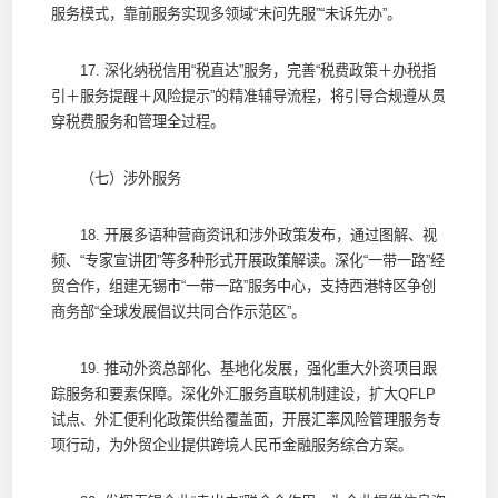
服务模式，靠前服务实现多领域“未问先服”“未诉先办”。
17. 深化纳税信用“税直达”服务，完善“税费政策＋办税指
引＋服务提醒＋风险提示”的精准辅导流程，将引导合规遵从贯
穿税费服务和管理全过程。
（七）涉外服务
18. 开展多语种营商资讯和涉外政策发布，通过图解、视
频、“专家宣讲团”等多种形式开展政策解读。深化“一带一路”经
贸合作，组建无锡市“一带一路”服务中心，支持西港特区争创
商务部“全球发展倡议共同合作示范区”。
19. 推动外资总部化、基地化发展，强化重大外资项目跟
踪服务和要素保障。深化外汇服务直联机制建设，扩大QFLP
试点、外汇便利化政策供给覆盖面，开展汇率风险管理服务专
项行动，为外贸企业提供跨境人民币金融服务综合方案。