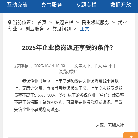
互动交流
办事服务
专题专栏
数据开放
当前位置：
首页
>
专题专栏
>
民生领域服务
>
就业
创业
>
创业服务
>
常见问题
>
正文
2025年企业稳岗返还享受的条件？
发布时间：
2025-10-14 16:09
文字大小： [
大
中
小
]
浏览次数：
参保企业（单位）上年度足额缴纳失业保险费12个月以
上，无历史欠费，审核当月参保状态正常，上年度未裁员或裁
员率不高于5.5%，30人（含）以下的参保企业（单位）裁员率
不高于参保职工总数20%的，可享受失业保险稳岗返还。严重
失信企业不享受稳岗返还。
来源：无锡人社