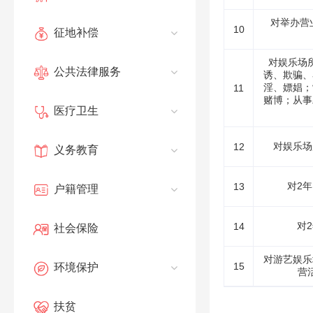
对举办营
10
征地补偿
对娱乐场
公共法律服务
诱、欺骗、
淫、嫖娼；
11
赌博；从事
医疗卫生
对娱乐场
12
义务教育
对2
13
户籍管理
对
14
社会保险
对游艺娱乐
15
环境保护
营
扶贫