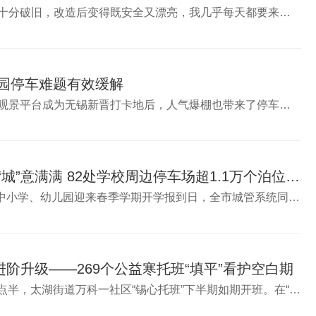
“以前这个凉亭十分破旧，改造后变得既安全又漂亮，我几乎每天都要来坐一会，和邻居聊聊天。”家住欧典家...
园停车难题有效缓解
“宝界101”山顶观景平台成为无锡新晋打卡地后，人气爆棚也带来了停车难、入口拥堵等一系列问题，一定程度...
护学有“礼” “城”意满满 82处学校周边停车场超1.1万个泊位接...
3月4日，我市中小学、幼儿园迎来春季学期开学报到日，全市城管系统同步开启“护学模式”。据悉，我市城管...
全年超47万人参与癌症筛查
进阶升级——269个公益寒托班“填平”看护空白期
2月24日上午8点半，太湖街道万科一社区“锡心托班”下半期如期开班。在“数思探秘”数学思维课上，老师通...