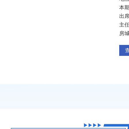
本
出
主
房