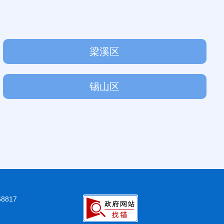
梁溪区
锡山区
8817