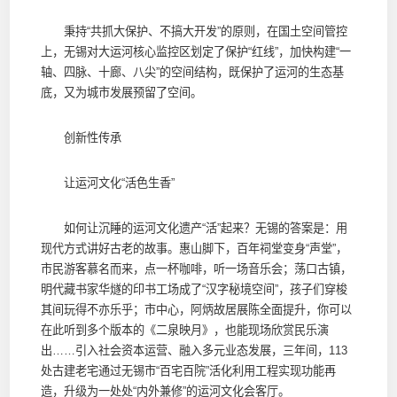
秉持“共抓大保护、不搞大开发”的原则，在国土空间管控
上，无锡对大运河核心监控区划定了保护“红线”，加快构建“一
轴、四脉、十廊、八尖”的空间结构，既保护了运河的生态基
底，又为城市发展预留了空间。
创新性传承
让运河文化“活色生香”
如何让沉睡的运河文化遗产“活”起来？无锡的答案是：用
现代方式讲好古老的故事。惠山脚下，百年祠堂变身“声堂”，
市民游客慕名而来，点一杯咖啡，听一场音乐会；荡口古镇，
明代藏书家华燧的印书工场成了“汉字秘境空间”，孩子们穿梭
其间玩得不亦乐乎；市中心，阿炳故居展陈全面提升，你可以
在此听到多个版本的《二泉映月》，也能现场欣赏民乐演
出……引入社会资本运营、融入多元业态发展，三年间，113
处古建老宅通过无锡市“百宅百院”活化利用工程实现功能再
造，升级为一处处“内外兼修”的运河文化会客厅。