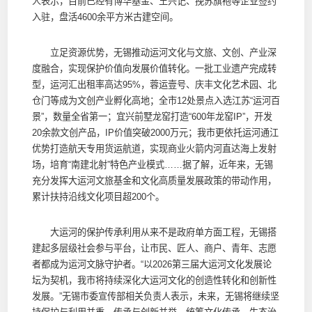
人表示，目前已经有博华基金、王兴记、挽苏旗袍等企业签约
入驻，盘活4600余平方米古建空间。
立足资源优势，无锡推动运河文化与文旅、文创、产业深
度融合，实现保护价值向发展价值转化。一批工业遗产完成转
型，运河汇出租率高达95%，蓉运壹号、庆丰文化艺术园、北
仓门等成为文创产业孵化高地；全市12处景点入选江苏“运河百
景”，数量全省第一；宜兴前墅龙窑打造“600年龙窑IP”，开发
20余款文创产品，IP价值突破2000万元；我市更依托运河通江
优势打造航天专用货运航道，实现商业火箭内河直达海上发射
场，培育“南建北射”特色产业模式……据了解，近年来，无锡
充分发挥大运河文旅基金和文化高质量发展政策的带动作用，
累计扶持沿线文化项目超200个。
大运河的保护传承利用从来不是政府单方面工程，无锡搭
建起多层级社会参与平台，让市民、匠人、商户、青年、志愿
者都成为运河文脉守护者。“以2026第三届大运河文化发展论
坛为契机，我市将持续深化大运河文化的创造性转化和创新性
发展。”无锡市委宣传部相关负责人表示，未来，无锡将继续坚