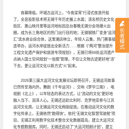
夜幕降临，环城古运河上，“今夜梁宵”行浸式夜游开船
了，全息投影技术将无锡千年历史搬上水面；清名桥历史文化
街区、惠山映月里等运河地标因总台春晚无锡分会场爆火出
长
圈，成为长三角地区的热门出行目的地；无锡钢铁厂变身“运河
者
汇”滨水商业综合体，这里潮店林立，年轻人云集，热门赛事接
模
连举办，运河水岸绽放出全新活力……根据《“两河”整治提升
式
工程文化遗产保护和旅游专项规划》，无锡已将68处运河遗产
点纳入国土空间规划“一张图”管理，不仅让文物古迹更好地“活”
下去，更让运河文化以新方式“火”起来。‌
2026第三届大运河文化发展论坛即将召开，无锡运河故事
已然传至海内外。舞剧《千年运河》、交响《梦华江南》、电
视剧《北上》，以年轻态的表达方式，让“流动的文化”更好地
融入当下、润泽人心。无锡还远赴比利时、克罗地亚参与江苏
运河文化周，让无锡运河文化绚丽绽放。在推动运河文化的数
字化传承上，无锡依然“跑得快”。依托“无锡文化智慧驾驶舱”项
目，无锡正利用数字化技术整合文化数据孤岛，建立大运河文
化专题数据库。同时，无锡还启动了“大运河短剧计划”，建立