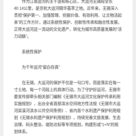
作为江南运河的主干道和核心区，大运河无锡段全长
40.14公里，是京杭大运河精华荟萃之地。近年来，无锡深入
贯彻“保护第一、加强管理、挖掘价值、有效利用、让文物活起
来”的工作方针，通过系统性保护、创新性传承和融合性发展，
正将大运河这一流动的文化遗产，转化为城市高质量发展的“活
力动脉”。
系统性保护
为千年运河“留白存真”
在无锡，大运河的保护不仅是一句口号，而是落实在每一
寸土地、每一个河段上的具体行动。为了守护好运河，无锡市
委宣传部牵头相关部门编制《无锡市大运河文化保护传承利用
实施规划》，出台全省首部滨水空间地方性法规《无锡市大运
河梁溪河滨水公共空间条例》、省内首个水利遗产保护利用规
划《无锡水利遗产保护利用规划》，持续完善文旅发展、生态
治理、码头整治、堤防达标等专项规划，构建形成“1+N”的规
划体系。