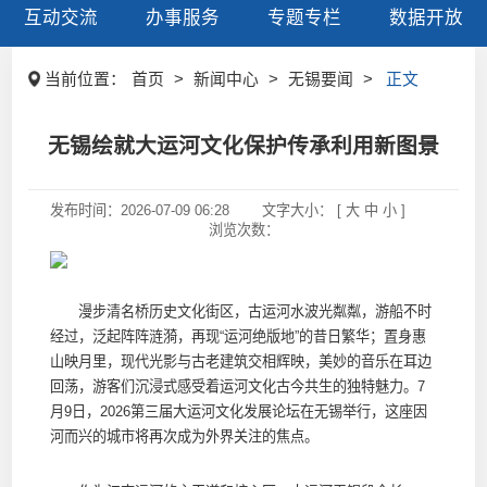
互动交流
办事服务
专题专栏
数据开放
当前位置：
首页
>
新闻中心
>
无锡要闻
>
正文
无锡绘就大运河文化保护传承利用新图景
发布时间：
2026-07-09 06:28
文字大小： [
大
中
小
]
浏览次数：
漫步清名桥历史文化街区，古运河水波光粼粼，游船不时
经过，泛起阵阵涟漪，再现“运河绝版地”的昔日繁华；置身惠
山映月里，现代光影与古老建筑交相辉映，美妙的音乐在耳边
回荡，游客们沉浸式感受着运河文化古今共生的独特魅力。7
月9日，2026第三届大运河文化发展论坛在无锡举行，这座因
河而兴的城市将再次成为外界关注的焦点。