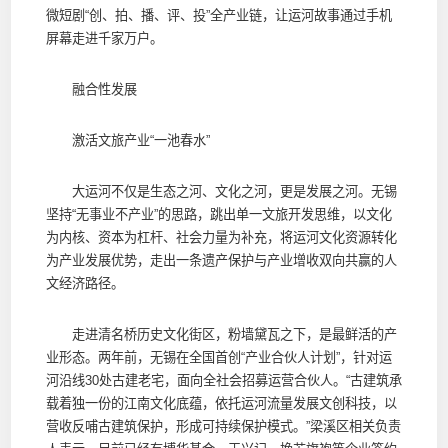
微短剧“创、拍、播、评、投”全产业链，让运河故事通过手机
屏幕走进千家万户。
融合性发展
激活文旅产业“一池春水”
大运河不仅是生态之河、文化之河，更是发展之河。无锡
坚持“无事业不产业”的思路，跳出单一文旅开发思维，以文化
为内核、资本为杠杆、社会力量为补充，将运河文化资源转化
为产业发展优势，走出一条遗产保护与产业增收双向共赢的人
文经济路径。
走进清名桥历史文化街区，粉墙黛瓦之下，是最鲜活的产
业形态。两年前，无锡在全国首创“产业合伙人计划”，针对运
河沿线30处古建老宅，面向全社会招募运营合伙人。“古建筑承
载着独一份的江南文化底蕴，依托运河流量发展文创科技，以
营收反哺古建筑保护，形成可持续保护模式。”梁溪区相关负责