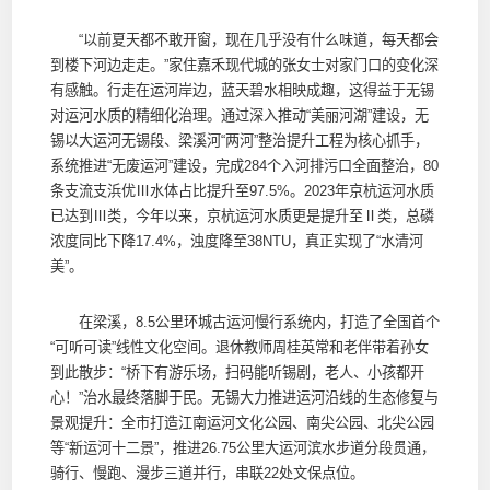
“以前夏天都不敢开窗，现在几乎没有什么味道，每天都会
到楼下河边走走。”家住嘉禾现代城的张女士对家门口的变化深
有感触。行走在运河岸边，蓝天碧水相映成趣，这得益于无锡
对运河水质的精细化治理。通过深入推动“美丽河湖”建设，无
锡以大运河无锡段、梁溪河“两河”整治提升工程为核心抓手，
系统推进“无废运河”建设，完成284个入河排污口全面整治，80
条支流支浜优Ⅲ水体占比提升至97.5%。2023年京杭运河水质
已达到Ⅲ类，今年以来，京杭运河水质更是提升至Ⅱ类，总磷
浓度同比下降17.4%，浊度降至38NTU，真正实现了“水清河
美”。
在梁溪，8.5公里环城古运河慢行系统内，打造了全国首个
“可听可读”线性文化空间。退休教师周桂英常和老伴带着孙女
到此散步：“桥下有游乐场，扫码能听锡剧，老人、小孩都开
心！”治水最终落脚于民。无锡大力推进运河沿线的生态修复与
景观提升：全市打造江南运河文化公园、南尖公园、北尖公园
等“新运河十二景”，推进26.75公里大运河滨水步道分段贯通，
骑行、慢跑、漫步三道并行，串联22处文保点位。