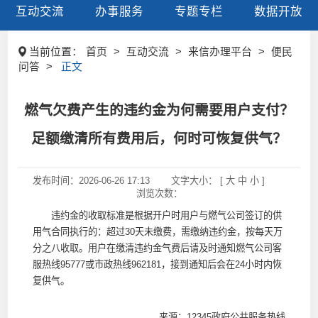
互动交流
办事服务
专题专栏
数据开放
当前位置：
首页
>
互动交流
>
来信办理平台
>
便民
问答
>
正文
燃气欠费产生的违约金为何需要用户支付？
足额缴清所有费用后，何时可恢复供气？
发布时间：
2026-06-26 17:13
文字大小： [
大
中
小
]
浏览次数：
违约金的收取标准是根据开户时用户与燃气公司签订的供
用气合同执行的：超过30天未缴费，需缴纳违约金，按每天万
分之八收取。用户在缴清违约金气费后请及时通知燃气公司客
服热线95777或市政热线962181，接到通知后会在24小时内恢
复供气。
来源：12345政府公共服务热线