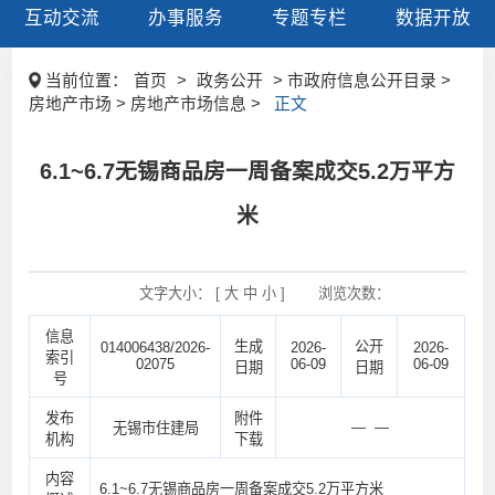
互动交流
办事服务
专题专栏
数据开放
当前位置：
首页
>
政务公开
> 市政府信息公开目录 >
房地产市场 > 房地产市场信息 >
正文
6.1~6.7无锡商品房一周备案成交5.2万平方
米
文字大小： [
大
中
小
]
浏览次数：
信息
生成
公开
014006438/2026-
2026-
2026-
索引
02075
06-09
06-09
日期
日期
号
发布
附件
— —
无锡市住建局
机构
下载
内容
6.1~6.7无锡商品房一周备案成交5.2万平方米