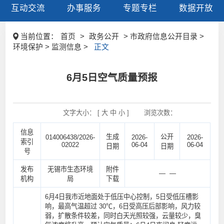
互动交流
办事服务
专题专栏
数据开放
当前位置：
首页
>
政务公开
> 市政府信息公开目录 >
环境保护 > 监测信息 >
正文
6月5日空气质量预报
文字大小： [
大
中
小
]
浏览次数：
信息
生成
公开
014006438/2026-
2026-
2026-
索引
02022
06-04
06-04
日期
日期
号
发布
无锡市生态环境
附件
— —
机构
局
下载
6月4日我市近地面处于低压中心控制，5日受低压槽影
响，最高气温超过 30℃，6日受高压后部影响，风力较
弱，扩散条件较差，同时白天光照较强，云量较少，臭