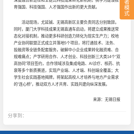
深度融合新途径和全链式科技成果转化新机制，携手为建设教
者
模
育强国、科技强国、人才强国作出新的更大贡献。
式
活动现场，尤延铖、无锡高新区主要负责同志分别致辞。
同时，厦门大学科技成果无锡直通车启动，将建立成果推送常
态化对接机制，推动更多科研创造力转化为现实生产力；校地
产业协同联盟正式成立并落地5个项目，将打通技术、法务、
投融资等全链条配套服务，破解中小企业成果转化融资难、合
规难痛点；产学研用合作、人才创业、科技创新三大类14个“双
高协同”项目签约，合作领域涉及集成电路、AI诊疗、核药、抗
衰等多个新质赛道，实现产业端、人才端、科创端全覆盖；大
学生社会实践基地揭牌，将架起高校人才培养与地方产业需求
的“连心桥”，推动双方人才共育、实践共建向纵深发展。
来源：无锡日报
分享到：