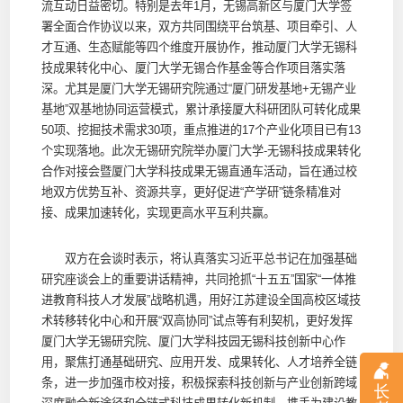
流互动日益密切。特别是去年1月，无锡高新区与厦门大学签
署全面合作协议以来，双方共同围绕平台筑基、项目牵引、人
才互通、生态赋能等四个维度开展协作，推动厦门大学无锡科
技成果转化中心、厦门大学无锡合作基金等合作项目落实落
深。尤其是厦门大学无锡研究院通过“厦门研发基地+无锡产业
基地”双基地协同运营模式，累计承接厦大科研团队可转化成果
50项、挖掘技术需求30项，重点推进的17个产业化项目已有13
个实现落地。此次无锡研究院举办厦门大学-无锡科技成果转化
合作对接会暨厦门大学科技成果无锡直通车活动，旨在通过校
地双方优势互补、资源共享，更好促进“产学研”链条精准对
接、成果加速转化，实现更高水平互利共赢。
双方在会谈时表示，将认真落实习近平总书记在加强基础
研究座谈会上的重要讲话精神，共同抢抓“十五五”国家“一体推
进教育科技人才发展”战略机遇，用好江苏建设全国高校区域技
术转移转化中心和开展“双高协同”试点等有利契机，更好发挥
厦门大学无锡研究院、厦门大学科技园无锡科技创新中心作
用，聚焦打通基础研究、应用开发、成果转化、人才培养全链
条，进一步加强市校对接，积极探索科技创新与产业创新跨域
长