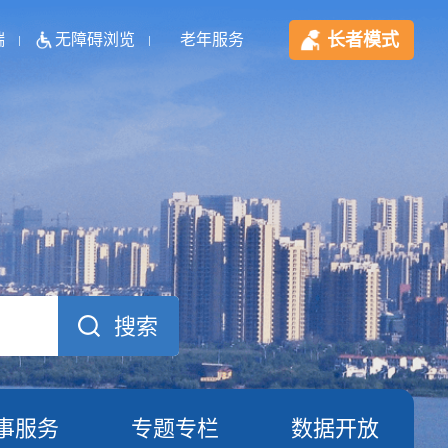
长者模式
端
无障碍浏览
老年服务
事服务
专题专栏
数据开放