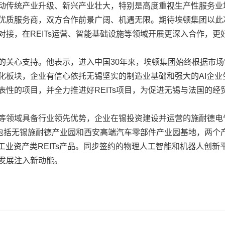
传统产业升级、新兴产业壮大，特别是高度重视生产性服务业培育
优质服务商，双方合作前景广阔、机遇无限。期待埃顿集团以此
对接，在REITs运营、智能基础设施等领域开展更深入合作，更
关心支持。他表示，进入中国30年来，埃顿集团始终根据市场
化板块，企业有信心依托无锡坚实的制造业基础和强大的AI企
表性的项目，并全力推进好REITs项目，为促进无锡与法国的经
领域具备行业领先优势，企业在锡投资建设并运营的施耐德电气
产包括无锡施耐德产业园和西安高端汽车零部件产业园基地，两个产业
资工业资产类REITs产品。同步签约的物理人工智能和机器人创
发展注入新动能。