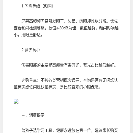
1.闪烁等级（频闪）
屏幕高频频闪易引发眼干、头晕，肉眼却难以分辨。优先
查看频闪检测等级，数值≤-30dB为佳，数值越负，频闪影响越
小，用眼更舒适。
2.蓝光防护
伤害眼部的主要是高能量有害蓝光，蓝光占比越低越好。
选购重点：不被各类营销概念误导，查询是否有无闪烁认
证标志或低闪烁认证标志，是比较直观的护眼保障。
三、消费提示
给孩子选学习工具，健康永远放在第一位。建议家长购买