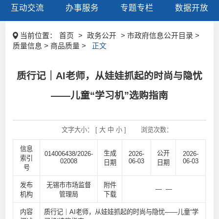
互动交流
办事服务
专题专栏
数据开放
当前位置：
首页
>
政务公开
> 市政府信息公开目录 >
质量信息 > 商品质量 >
正文
质行记｜AI老师，从娃娃抓起的时尚与隐忧
——儿童“学习机”选购指南
文字大小： [
大
中
小
]
浏览次数：
信息
生成
公开
014006438/2026-
2026-
2026-
索引
02008
06-03
06-03
日期
日期
号
发布
无锡市市场监督
附件
— —
机构
管理局
下载
内容
质行记｜AI老师，从娃娃抓起的时尚与隐忧——儿童“学