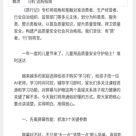
概述
习机”选购指南
《质行记》专栏将视角和笔触对准消费者、生产经营者、
行业自治组织、监管部门等多元主体，划分为科普类、服务
类、警示类板块，以普及质量知识，提升质量管理，捍卫质量
安全，构建产品质量安全社会共治格局。我们坚信：有“质”
者，“行”则将至。
一年一度的儿童节来了，儿童用品质量安全守护贴士！准
时送达
越来越多的家庭选择给孩子购买“学习机”，给孩子找一位
AI老师，学习时间可控，辅导学习即时，家长们多关注课程资
源和学习功能，对屏幕与护眼这两个直接关系孩子视力健康的
关键了解不多。今天我们将用通俗好懂的方式，帮大家把核心
要点讲清楚，买得明白、用得放心。
一、先看屏幕性能：抓准3个关键参数
屏幕好不好，不只是“大一点”“清楚一点”那么简单，直接影