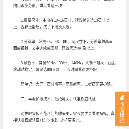
响用眼疲劳度。重点看这三项：
1.屏幕尺寸：主流在10–16英寸，建议优先选13英寸以
上，视野更舒展，孩子不用凑太近。
2.分辨率：常见2K、4K、8K。同尺寸下，分辨率越高画
面越细腻、文字边缘越清晰，建议优选4K 及以上。
3.刷新率：常见60Hz、90Hz、140Hz。刷新率越高，画面
滚动越稳定，建议选90Hz以上，长时间看课更舒服。
简单记：大屏、高分辨率、高刷新率，三者搭配更护眼。
二、再看护眼技术：拒绝噱头，认准权威认证
长
者
对护眼宣传五花八门的噱头里，家长要学会看硬指标，直
模
式
接认准权威认证+核心指标，选机更省心。