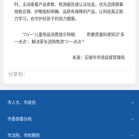
时，主动查看产品参数、检测报告或认证信息，优先选择屏幕
规格合理、护眼指标明确、品质有保障的产品，让科技真正助
力学习，也守护好孩子的视力健康。
“六•一”儿童用品消费提示特辑： 积累质量科普知识“多
一点点”、解决家长选购焦虑“少一点点”！
来源：无锡市市场监督管理局
分享到：
市人大、市政协
市委部委办局
市法院、市检察院