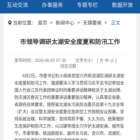
互动交流
办事服务
专题专栏
数据开放
当前位置：
首页
>
新闻中心
>
无锡要闻
>
正文
市领导调研太湖安全度夏和防汛工作
发布时间：
2026-06-03 07:30
文字大小： [
大
中
小
]
浏览次数：
6月2日，市委书记杜小刚来到宜兴市和滨湖区调研太湖安
全度夏和防汛工作，强调要深入学习贯彻习近平总书记参加全
国人代会江苏代表团审议时的重要讲话精神和关于太湖治理、
防灾减灾救灾工作的重要讲话重要指示精神，认真落实省委、
省政府总体要求，按照省太湖水污染防治委员会第十九次全体
（扩大）会议暨太湖安全度夏应急防控工作视频会议部署，坚
持系统治理、科学施策，坚持常抓不懈、久久为功，统筹做好
生态保护和防汛工作，以过硬举措全力守护太湖安澜、城市安
宁。市委常委、统战部部长、副市长马良，宜兴市、滨湖区、