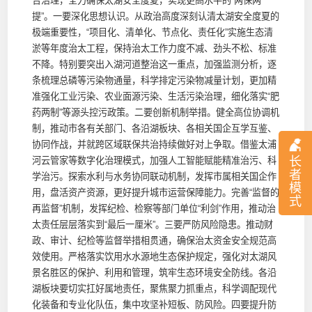
合治理，全力确保太湖安全度夏，实现更高水平的“两保两
提”。一要深化思想认识。从政治高度深刻认清太湖安全度夏的
极端重要性，“项目化、清单化、节点化、责任化”实施生态清
淤等年度治太工程，保持治太工作力度不减、劲头不松、标准
不降。特别要突出入湖河道整治这一重点，加强监测分析，逐
条梳理总磷等污染物通量，科学排定污染物减量计划，更加精
准强化工业污染、农业面源污染、生活污染治理，细化落实“肥
药两制”等源头控污政策。二要创新机制举措。健全高位协调机
制，推动市各有关部门、各沿湖板块、各相关国企互学互鉴、
协同作战，并就跨区域联保共治持续做好对上争取。借鉴太浦
长
河云管家等数字化治理模式，加强人工智能赋能精准治污、科
者
学治污。探索水利与水务协同联动机制，发挥市属相关国企作
模
用，盘活资产资源，更好提升城市运营保障能力。完善“监督的
式
再监督”机制，发挥纪检、检察等部门单位“利剑”作用，推动治
太责任层层落实到“最后一厘米”。三要严防风险隐患。推动财
政、审计、纪检等监督举措相贯通，确保治太资金安全规范高
效使用。严格落实饮用水水源地生态保护规定，强化对太湖风
景名胜区的保护、利用和管理，筑牢生态环境安全防线。各沿
湖板块要切实扛好属地责任，聚焦聚力抓重点，科学调配现代
化装备和专业化队伍，集中攻坚补短板、防风险。四要提升防