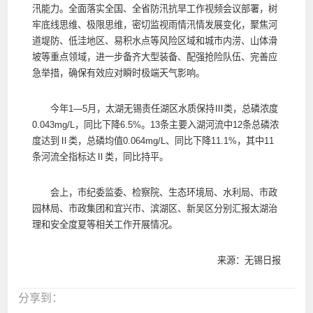
汛能力。全面落实全国、全省防汛抗旱工作视频会议部署，树
牢底线思维、极限思维，密切监视雨情汛情发展变化，聚焦河
道堤防、低洼地区、易积水点等风险区域和城市内涝、山体滑
坡等重点领域，进一步备齐大型装备、配强抢险队伍、完善应
急举措，确保有效应对瞬时极端天气影响。
今年1—5月，太湖无锡责任湖区水质保持Ⅲ类，总磷浓度
0.043mg/L，同比下降6.5%。13条主要入湖河流中12条总磷浓
度达到Ⅱ类，总磷均值0.064mg/L、同比下降11.1%，其中11
条河流全指标达Ⅱ类，同比持平。
会上，市纪委监委、检察院、生态环境局、水利局、市政
园林局、市政集团和宜兴市、滨湖区、新吴区分别汇报太湖治
理和安全度夏等相关工作开展情况。
来源：无锡日报
分享到：