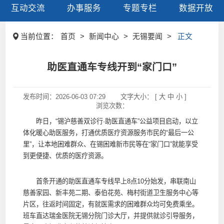
互动交流
办事服务
专题专栏
数据开放
当前位置：
首页
>
新闻中心
>
无锡要闻
>
正文
助医直通车专线开到“家门口”
发布时间：
2026-06-03 07:29
文字大小： [
大
中
小
]
浏览次数：
昨日，“锡沪慈善双诊行·助医直通车”公益项目启动，以立
体化暖心助医服务，打通优质医疗资源服务市民的“最后一公
里”，让本地困难群众、在锡困难新市民等在“家门口”就能享受
到更便捷、优质的医疗资源。
首条开通的助医直通车专线早上8点10分始发，串联南山
慈善家园、新丰苑二期、泰伯花苑、梅村街道卫生服务中心等
片区，往返时间固定，有就医需求的困难群众均可免费乘坐。
班车直达瑞金医院无锡分院门诊大厅，并提供就诊引导服务，