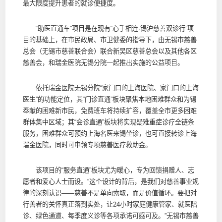
最大限度提升患者的就诊便捷度。
“助医直通车”项目是在现有“心手相连·锡沪慈善双诊行”项
目的基础上，在市民政局、市卫健委的指导下，由无锡市慈善
总会（无锡市慈善联合会）联合新吴区慈善总会以及其他各区
慈善会，和瑞金医院无锡分院一起推出实施的公益项目。
依托瑞金医院无锡分院“家门口的上海医院、家门口的上海
医生”的功能定位，其“门诊直通”板块聚焦本地困难群众和为锡
奉献的困难新市民，免费班车将持续扩容，覆盖全市更多困难
群体集中区域；其“会诊直通”板块将实现疑难重症诊疗全链条
服务，困难群众可预约上海名医来锡坐诊，也可直接转诊上海
瑞金医院，同时可申领专项慈善医疗救助金。
该项目的“服务直通”板块尤为暖心，专为回馈捐赠人、志
愿者和爱心人士而设。“这个设计的背后，是我们对慈善事业规
律的深刻认识——慈善不是单向索取，而是价值循环。要把对
行善者的关怀真正落到实处，让24小时家庭健康管家、就医陪
诊、绿色通道、每季度义诊等各项承诺可感可及。”无锡市慈善