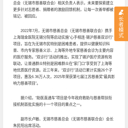
总会（无锡市慈善联合会）相关负责人表示，未来要探索建立
更多针对志愿者、捐赠者的激励回馈机制，让每一次善举都被
铭记、被回应。
长
者
模
2022年7月，无锡市慈善总会（无锡市慈善联合会）携手
式
上海瑞金医院无锡分院等启动实施“心手相连·锡沪慈善双诊行”
项目，旨在为无锡市民特别是困难患者，提供以健康知识科
普、市内专家慈善义诊、上海等外地专家慈善会诊为主要内容
的医疗服务。“双诊行”活动的推出，实现了锡沪医疗资源有效
联动，让普通群众特别是困难群众在“家门口”享受到了上海等
地优质医疗资源。近三年来，“双诊行”活动已累计实施26个子
项目，惠及6.36万人次，2025年荣获第七届江苏慈善奖“最具影
响力慈善项目”。
据介绍，“助医直通车”项目是今年政府救助与慈善帮扶衔
接机制首批实施的十一个项目的重点之一。
副市长卢敏、无锡市慈善总会（无锡市慈善联合会）会长
朱民阳出席活动。