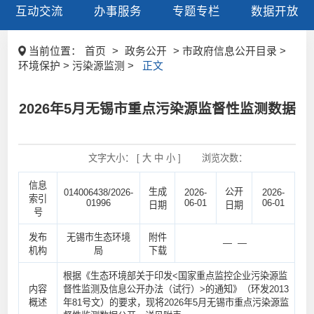
互动交流
办事服务
专题专栏
数据开放
当前位置：
首页
>
政务公开
> 市政府信息公开目录 >
环境保护 > 污染源监测 >
正文
2026年5月无锡市重点污染源监督性监测数据
文字大小： [
大
中
小
]
浏览次数：
信息
生成
公开
014006438/2026-
2026-
2026-
索引
01996
06-01
06-01
日期
日期
号
发布
无锡市生态环境
附件
— —
机构
局
下载
根据《生态环境部关于印发<国家重点监控企业污染源监
内容
督性监测及信息公开办法（试行）>的通知》（环发2013
概述
年81号文）的要求，现将2026年5月无锡市重点污染源监