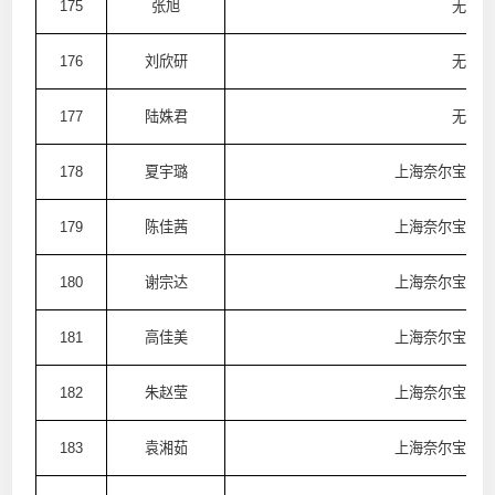
175
张旭
无锡君
176
刘欣研
无锡君
177
陆姝君
无锡君
178
夏宇璐
上海奈尔宝企业
179
陈佳茜
上海奈尔宝企业
180
谢宗达
上海奈尔宝企业
181
高佳美
上海奈尔宝企业
182
朱赵莹
上海奈尔宝企业
183
袁湘茹
上海奈尔宝企业