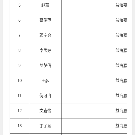
5
赵蕙
益海嘉里（
6
蔡俊萍
益海嘉里（
7
郭宇会
益海嘉里（
8
李孟婷
益海嘉里（
9
陆梦倩
益海嘉里（
10
王彦
益海嘉里（
11
倪可冉
益海嘉里（
12
文鑫怡
益海嘉里（
13
丁子涵
益海嘉里（