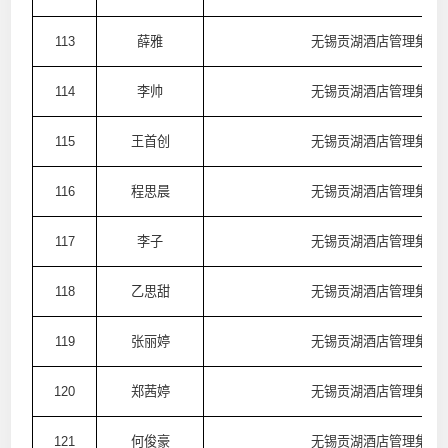
113
薛雅
无锡贡湖酒店管理集团
114
李帅
无锡贡湖酒店管理集团
115
王首创
无锡贡湖酒店管理集团
116
程思晨
无锡贡湖酒店管理集团
117
李子
无锡贡湖酒店管理集团
118
乙思甜
无锡贡湖酒店管理集团
119
张丽婷
无锡贡湖酒店管理集团
120
郑茜婷
无锡贡湖酒店管理集团
121
何俊豪
无锡贡湖酒店管理集团