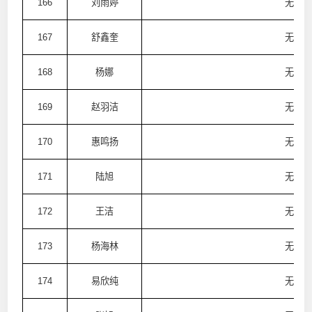
166
刘雨婷
无锡君
167
舒鑫奎
无锡君
168
杨娜
无锡君
169
赵羽洁
无锡君
170
惠鸣扬
无锡君
171
陆旭
无锡君
172
王洁
无锡君
173
杨海林
无锡君
174
易欣纯
无锡君