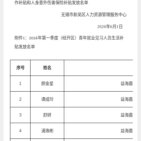
作补贴和人
身
意外伤害保险补贴发放名单
无锡市新吴区人力资源管理服务中心
202
6
年
6
月
1
日
附件
：
年第
一
季度
（经开区）
青年就业见习人员生活补
1
202
6
贴发放名单
序号
姓名
1
顾金星
益海嘉里（
2
谭成玲
益海嘉里（
3
舒妍
益海嘉里（
4
浦逸彬
益海嘉里（