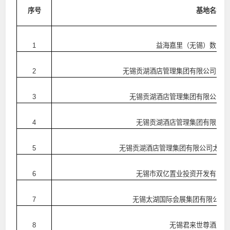
序号
基地名称
1
益海嘉里（无锡）数字科
2
无锡贡湖酒店管理集团有限公司太湖
3
无锡贡湖酒店管理集团有限公司太
4
无锡贡湖酒店管理集团有限公司
5
无锡贡湖酒店管理集团有限公司太湖
6
无锡市双亿置业投资开发有限公
7
无锡太湖国际会展集团有限公司
8
无锡君来世尊酒店有