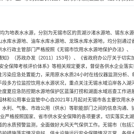
为地表水水源，分别为无锡市区的贡湖沙渚水源地、锡东水源
山水库水源地、油车水库水源地、龙珠水库水源地，均分别通过
供水行政主管部门严格按照《无锡市饮用水水源地保护办法》、
知》（苏政办发〔2011〕153号）、《省政府办公厅关于切
供水安全保障考核评价体系》等相关规定要求，督促各供水企业落
性污染应急处置能力，采用原水水质24小时在线仪器监测分析、
手段多方位监控饮用水水源状况，重点关注无锡水域沿岸各入湖
全度夏应急防控期水源地保护区蓝藻打捞和湖面水域巡查工作进
林和公用事业监管中心自2021年1月起对无锡市各主要饮用水水
、水利、气象、市政公用（供水）等职能部门之间的信息沟通、
行业严格按照国家、省市供水安全保障的各项要求，切实落实太
道的水质预警监测，全面做好大风天气保供工作。无锡市（包括
防护措施落实情况良好，供水设施运行安全保障情况正常，各供