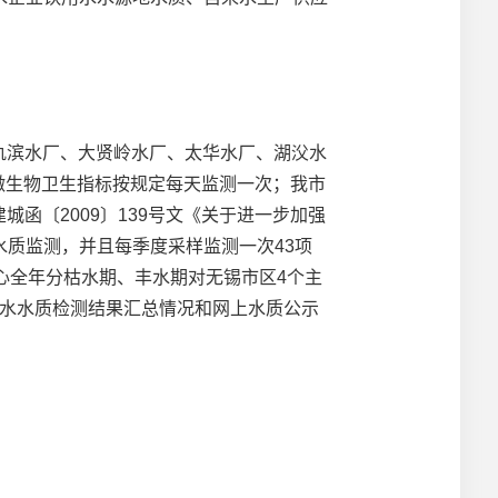
氿滨水厂、大贤岭水厂、太华水厂、湖㳇水
微生物卫生指标按规定每天监测一次；我市
城函〔2009〕139号文《关于进一步加强
质监测，并且每季度采样监测一次43项
心全年分枯水期、丰水期对无锡市区4个主
供水水质检测结果汇总情况和网上水质公示