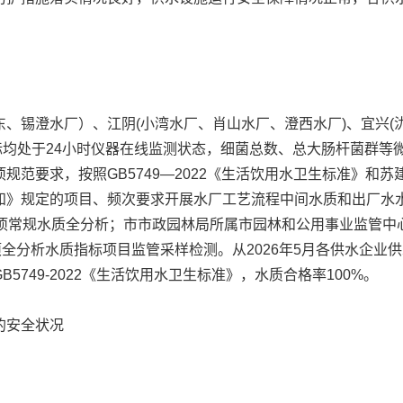
锡澄水厂）、江阴(小湾水厂、肖山水厂、澄西水厂)、宜兴(
标均处于24小时仪器在线监测状态，细菌总数、总大肠杆菌群等
范要求，按照GB5749—2022《生活饮用水卫生标准》和苏建
知》规定的项目、频次要求开展水厂工艺流程中间水质和出厂水水
7项常规水质全分析；市市政园林局所属市园林和公用事业监管中
项全分析水质指标项目监管采样检测。从2026年5月各供水企业
749-2022《生活饮用水卫生标准》，水质合格率100%。
的安全状况