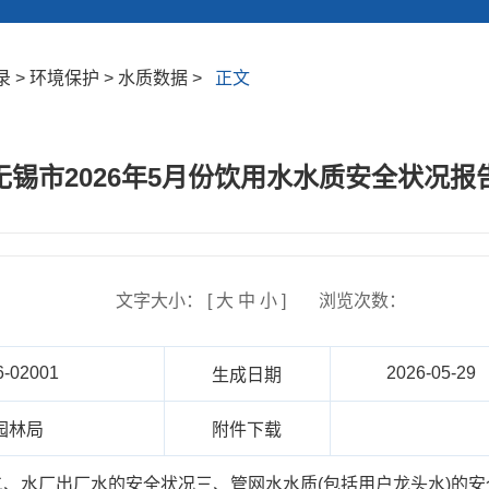
> 环境保护 > 水质数据 >
正文
无锡市2026年5月份饮用水水质安全状况报
文字大小： [
大
中
小
]
浏览次数：
6-02001
2026-05-29
生成日期
园林局
附件下载
、水厂出厂水的安全状况三、管网水水质(包括用户龙头水)的安