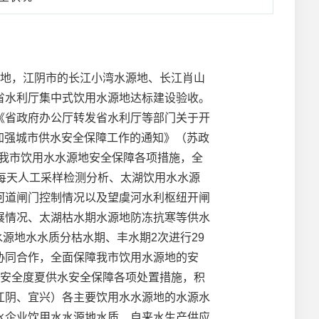
地，江阴市的长江小湾水源地、长江肖山
省水利厅集中式饮用水源地达标建设验收。
《省政府办公厅转发省水利厅等部门关于开
实加强城市供水安全保障工作的通知》（苏政
实我市饮用水水源地安全保障各项措施，全
每天人工采样检测分析、太湖饮用水水源
河道闸门控制情况以及望虞河水利枢纽开闸
展情况、太湖枯水期水源地防冻抗寒等供水
源地水水质分枯水期、丰水期2次进行29
协同合作，全面保障我市饮用水源地的安
湖安全度夏供水安全保障各项处置措施，积
江阴、宜兴）各主要饮用水水源地的水源水
水企业饮用水水源地水质、自来水生产供应