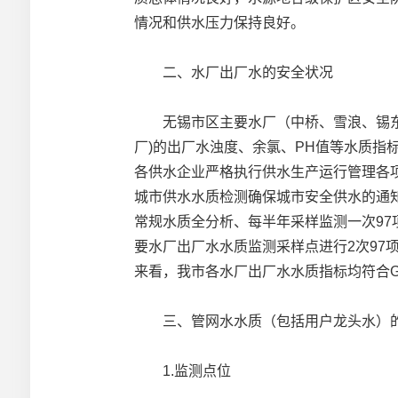
情况和供水压力保持良好。
二、水厂出厂水的安全状况
无锡市区主要水厂（中桥、雪浪、锡东、
厂)的出厂水浊度、余氯、PH值等水质指
各供水企业严格执行供水生产运行管理各项规
城市供水水质检测确保城市安全供水的通
常规水质全分析、每半年采样监测一次9
要水厂出厂水水质监测采样点进行2次97
来看，我市各水厂出厂水水质指标均符合GB5
三、管网水水质（包括用户龙头水）
1.监测点位