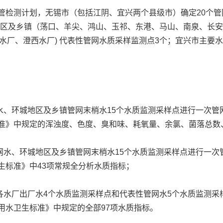
管检测计划，无锡市（包括江阴、宜兴两个县级市）确定20个
地区及乡镇（荡口、羊尖、鸿山、玉祁、东港、马山、南泉、长
水厂、澄西水厂) 代表性管网水质采样监测点3个；宜兴市主要水
环城地区及乡镇管网末梢水15个水质监测采样点进行一次管
卫生标准》中规定的浑浊度、色度、臭和味、耗氧量、余氯、菌落总
、环城地区及乡镇管网末梢水15个水质监测采样点进行一次
水卫生标准》中43项常规全分析水质指标；
厂出厂水4个水质监测采样点和代表性管网水5个水质监测采样
活饮用水卫生标准》中规定的全部97项水质指标。