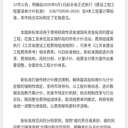
12号公告，明确自2026年6月1日起全省正式执行《建设工程工
程量清单计价标准》（GB/T50500-2024）及9本工程量计算标
准，本市结合实际制定了实施意见。
本版新标准适用于使用财政性资金或国有资金投资的建设
工程，在施工发承包及实施阶段的所有计价活动，费用组成需
执行《江苏省建设工程费用组成规则》，可参考《江苏省建设
工程费用参考》相关费率。与旧标准相比，新标准围绕造价改
革、费用结构、风险分担、计量计价、结算支付等方面作出重
要调整，全面优化工程计价体系。
新标准打破传统计价模式限制，解除最高投标限价与计价
定额的强制性绑定，坚持市场导向，以工程价格信息、造价数
据及指数开展计价，完善市场定价机制；结合税制改革与行业
实际，精简整合费用组成体系，取消规费单列模式，将原有税
金统一调整为增值税，让费用架构更科学清晰。
新标准规范风险分担原则，按照“谁的责任谁承担、谁的风
控能力强谁承担”合理分配合同风险，明确单价与总价合同中，