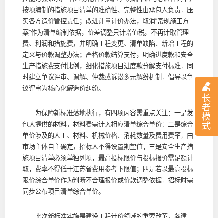
按项编制的措施项目清单的准确性、完整性由承包人负责，压
实各方造价管控责任；改进计量计价办法，取消“常规施工方
案”作为清单编制依据，价差调整只计增值税，不再计取管理
费、利润和措施费，并明确工程变更、清单缺陷、新增工程的
定义与价款调整办法；严格价款结算支付，明确进度款和安全
生产措施费支付比例，细化措施项目进度款分解支付标准，同
时建立争议评审、调解、仲裁或诉讼多元解纷机制，倡导以争
议评审为核心化解造价纠纷。
长
者
为保障新标准落地执行，有四项内容需重点关注：一是发
模
包人提供的材料，材料费需计入相应清单综合单价；二是综合
式
单价涉及的人工、材料、机械价格、消耗数量及费用费率，由
市场主体自主确定，招标人不得设置期望值；三是安全生产措
施项目清单必须单独列项，最高投标限价与投标报价需足额计
取，费率不得低于江苏省费用参考下限值；四是若以最高投标
限价综合单价作为判断不合理报价或价款调整依据，招标时需
同步公布项目清单综合单价。
此次新标准实施是建设工程计价领域的重要改革，各建