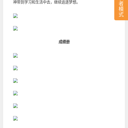
神带到学习和生活中去，继续追逐梦想。
者
模
式
成绩册