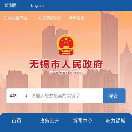
繁体版
English
手机客户端
无障碍浏览
老年服务
本站
首页
政务公开
新闻中心
魅力锡城