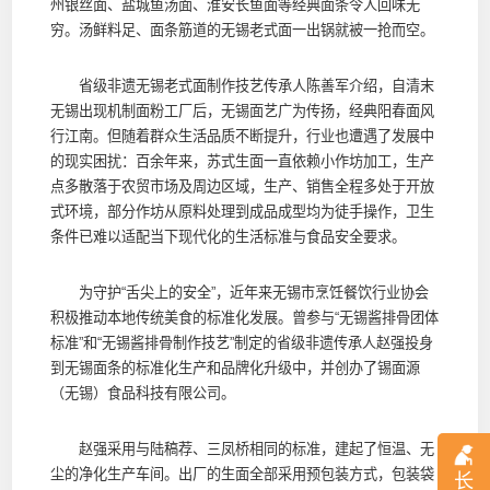
州银丝面、盐城鱼汤面、淮安长鱼面等经典面条令人回味无
穷。汤鲜料足、面条筋道的无锡老式面一出锅就被一抢而空。
省级非遗无锡老式面制作技艺传承人陈善军介绍，自清末
无锡出现机制面粉工厂后，无锡面艺广为传扬，经典阳春面风
行江南。但随着群众生活品质不断提升，行业也遭遇了发展中
的现实困扰：百余年来，苏式生面一直依赖小作坊加工，生产
点多散落于农贸市场及周边区域，生产、销售全程多处于开放
式环境，部分作坊从原料处理到成品成型均为徒手操作，卫生
条件已难以适配当下现代化的生活标准与食品安全要求。
为守护“舌尖上的安全”，近年来无锡市烹饪餐饮行业协会
积极推动本地传统美食的标准化发展。曾参与“无锡酱排骨团体
标准”和“无锡酱排骨制作技艺”制定的省级非遗传承人赵强投身
到无锡面条的标准化生产和品牌化升级中，并创办了锡面源
（无锡）食品科技有限公司。
赵强采用与陆稿荐、三凤桥相同的标准，建起了恒温、无
尘的净化生产车间。出厂的生面全部采用预包装方式，包装袋
长