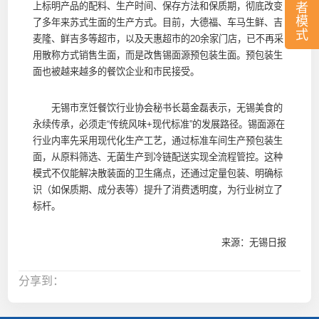
者
上标明产品的配料、生产时间、保存方法和保质期，彻底改变
模
了多年来苏式生面的生产方式。目前，大德福、车马生鲜、吉
式
麦隆、鲜吉多等超市，以及天惠超市的20余家门店，已不再采
用散称方式销售生面，而是改售锡面源预包装生面。预包装生
面也被越来越多的餐饮企业和市民接受。
无锡市烹饪餐饮行业协会秘书长葛金磊表示，无锡美食的
永续传承，必须走“传统风味+现代标准”的发展路径。锡面源在
行业内率先采用现代化生产工艺，通过标准车间生产预包装生
面，从原料筛选、无菌生产到冷链配送实现全流程管控。这种
模式不仅能解决散装面的卫生痛点，还通过定量包装、明确标
识（如保质期、成分表等）提升了消费透明度，为行业树立了
标杆。
来源：无锡日报
分享到：