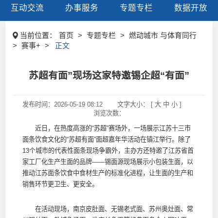
互动交流
办事服务
专题专栏
数据开放
当前位置：
首页
>
专题专栏
>
燃动城市 与体育同行
>
赛事+
>
正文
苏超有面”现场这家特邀锡企超“有面”
发布时间：
2026-05-19 08:12
文字大小： [
大
中
小
]
浏览次数：
近日，在热度高涨的“苏超”赛场外，一场展示江苏十三市
面条饮食文化的“苏超有面”面超嘉年华活动在镇江举行。除了
13个城市的代表性面条现场争霸外，主办方还特邀了江苏省首
家工厂化生产生面的品牌——锡面源现场展示小包装生面，以
推动江苏面条饮食中食材生产的标准化进程，让生面的生产和
销售环节更卫生、更安全。
在活动现场，南京皮肚面、无锡老式面、苏州奥灶面、常