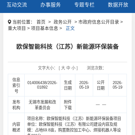
互动交流
办事服务
专题专栏
数据开放
当前位置：
首页
>
政务公开
> 市政府信息公开目录 >
重大项目 > 项目基本信息 >
正文
欧保智能科技（江苏）新能源环保装备
文字大小： [
大
中
小
]
浏览次数：
信息
生成
公开
014006438/2026-
2026-
2026-
索引
01892
05-19
05-19
日期
日期
号
发布
无锡市发展和改
附件
— —
机构
革委员会
下载
项目名称：欧保智能科技（江苏）新能源环保装备项目
内容
单位：欧保智能科技（江苏）有限公司建设内容及规
概述
模：占地69.8亩，购置数控加工中心、焊接机器人等设